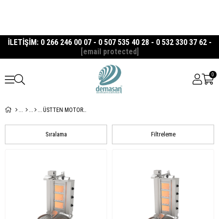
İLETİŞİM: 0 266 246 00 07 - 0 507 535 40 28 - 0 532 330 37 62 -
[email protected]
0
ÜSTTEN MOTORLU DÖNER OCAKLARI
Sıralama
Filtreleme