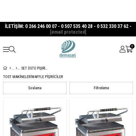
İLETİŞİM: 0 266 246 00 07 - 0 507 535 40 28 - 0 532 330 37 62 -
[email protected]
0
SET ÜSTÜ PİŞİRİCİLER
TOST MAKİNELERİ
WAFFLE PİŞİRİCİLER
Sıralama
Filtreleme