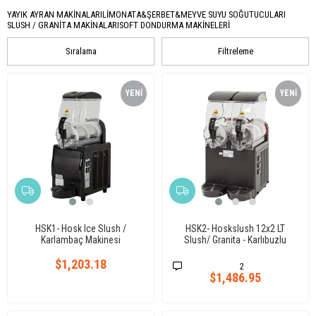
YAYIK AYRAN MAKİNALARI
LİMONATA&ŞERBET&MEYVE SUYU SOĞUTUCULARI
SLUSH / GRANİTA MAKİNALARI
SOFT DONDURMA MAKİNELERİ
Sıralama
Filtreleme
YENI
YENI
ÜRÜN
ÜRÜN
HSK1- Hosk Ice Slush /
HSK2- Hoskslush 12x2 LT
Karlambaç Makinesi
Slush/ Granita - Karlıbuzlu
Makinesi
$1,203.18
2
$1,486.95