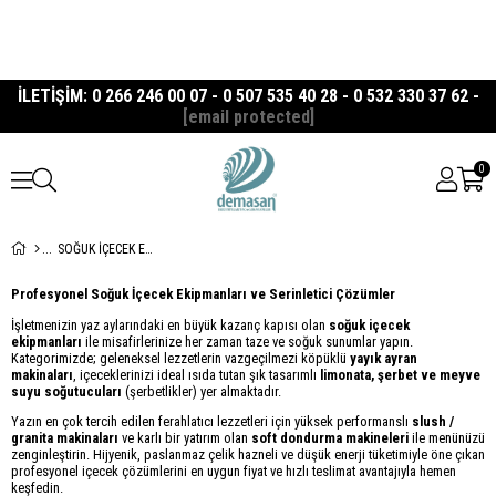
İLETİŞİM: 0 266 246 00 07 - 0 507 535 40 28 - 0 532 330 37 62 -
[email protected]
0
SOĞUK İÇECEK EKİPMANLARI
Profesyonel Soğuk İçecek Ekipmanları ve Serinletici Çözümler
İşletmenizin yaz aylarındaki en büyük kazanç kapısı olan
soğuk içecek
ekipmanları
ile misafirlerinize her zaman taze ve soğuk sunumlar yapın.
Kategorimizde; geleneksel lezzetlerin vazgeçilmezi köpüklü
yayık ayran
makinaları
, içeceklerinizi ideal ısıda tutan şık tasarımlı
limonata, şerbet ve meyve
suyu soğutucuları
(şerbetlikler) yer almaktadır.
Yazın en çok tercih edilen ferahlatıcı lezzetleri için yüksek performanslı
slush /
granita makinaları
ve karlı bir yatırım olan
soft dondurma makineleri
ile menünüzü
zenginleştirin. Hijyenik, paslanmaz çelik hazneli ve düşük enerji tüketimiyle öne çıkan
profesyonel içecek çözümlerini en uygun fiyat ve hızlı teslimat avantajıyla hemen
keşfedin.