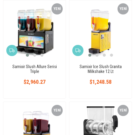
YENI
YENI
ÜRÜN
ÜRÜN
Samixir Slush Allure Serisi
Samixir Ice Slush Granita
Triple
Milkshake 12 Lt
$2,960.27
$1,248.58
YENI
YENI
ÜRÜN
ÜRÜN