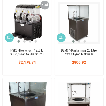
YENI
ÜRÜN
HSK3- Hoskslush 12x3 LT
DEM04-Paslanmaz 20 Litre
Slush/ Granita - Karlıbuzlu
Yayık Ayran Makinası
Makinesi
$2,179.34
$906.92