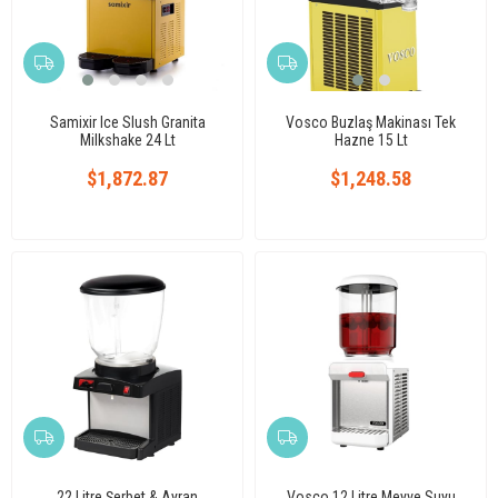
Samixir Ice Slush Granita
Vosco Buzlaş Makinası Tek
Milkshake 24 Lt
Hazne 15 Lt
$1,872.87
$1,248.58
22 Litre Şerbet & Ayran
Vosco 12 Litre Meyve Suyu