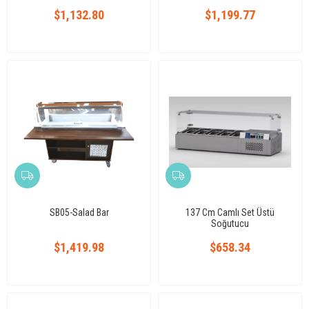
$1,132.80
$1,199.77
SB05-Salad Bar
137 Cm Camlı Set Üstü
Soğutucu
$1,419.98
$658.34