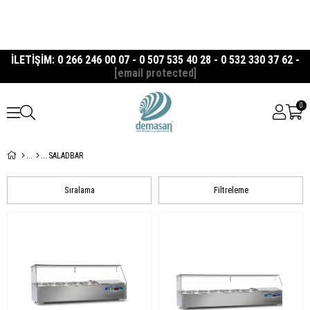
İLETİŞİM: 0 266 246 00 07 - 0 507 535 40 28 - 0 532 330 37 62 -
[email protected]
0
SALADBAR
Sıralama
Filtreleme