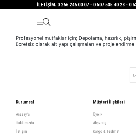
İLETİŞİM: 0 266 246 00 07 - 0 507 535 40 28 - 0 
Profesyonel mutfaklar için; Depolama, hazırlık, pişir
ücretsiz olarak alt yapı çalışmaları ve projelendirm
Kurumsal
Müşteri İlişkileri
Anasayfa
Üyelik
Hakkımızda
Alışveriş
İletişim
Kargo & Teslimat