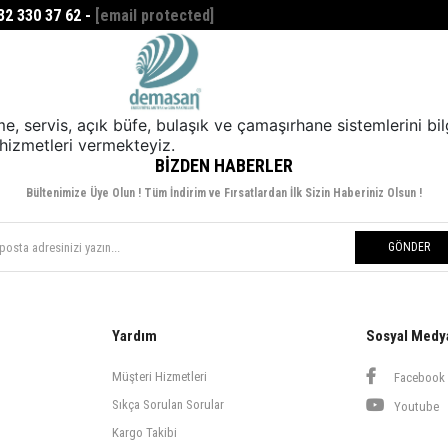
532 330 37 62 -
[email protected]
Favorilerim
0
me, servis, açık büfe, bulaşık ve çamaşırhane sistemlerini b
e hizmetleri vermekteyiz.
BIZDEN HABERLER
Bültenimize Üye Olun ! Tüm İndirim ve Fırsatlardan İlk Sizin Haberiniz Olsun !
GÖNDER
Yardım
Sosyal Medy
Müşteri Hizmetleri
Facebook
Sıkça Sorulan Sorular
Youtube
Kargo Takibi