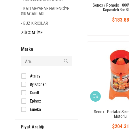
Senox / Pomelo 1800
KATI MEYVE VE NARENCİYE
Kapasiteli Bar B
SIKACAKLARI
$183.88
BUZ KIRICILAR
ZÜCCACİYE
YARDIMCI EKİPMANLAR
Marka
BULAŞIKHANE
EKİPMANLARI
SERVİS ÜNİTELERİ
Paslanmaz Çalışma
Atalay
Tezgahları
By Kitchen
PASLANMAZ EKİPMANLAR
Cunill
NÖTR EKİPMANLAR
Epinox
PİŞİRME EKİPMANLARI
Eureka
Senox - Portakal Sık
Motorlu
Gastrotech
BULAŞIKHANE
EKİPMANLARI
$204.31
Hamilton Beach
Fiyat Aralığı