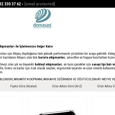
532 330 37 62 -
[email protected]
Favorilerim
0
ipmanları ile İşletmenize Değer Katın
ları için ihtiyaç duyduğunuz tüm yüksek performanslı çözümleri bir araya getirdik. Kate
bir baristanın ihtiyacı olan tüm
barista ekipmanları
, smoothie ve frappe hazırlarken hızın
lmezi olan şık ve dayanıklı
kokteyl ekipmanları
, en taze içecekler için
sanayi tipi katı
Cafe, bistro ve barlar için özel olarak seçilen, ergonomik tasarımı ve uzun ömürlü kullanım
in.
 BLENDERLAR
BARİSTA EKİPMANLARI
KAHVE DEĞİRMENİ VE ÖĞÜTÜCÜLER
KATI MEYVE V
Fiyata Göre (Azalan)
Ürün Adına Göre (A>Z)
Ürün Adına G