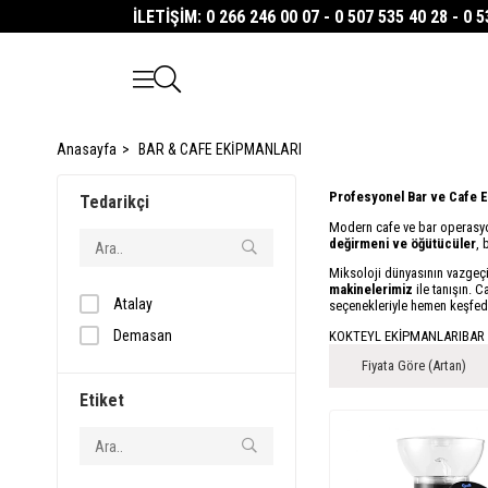
İLETİŞİM: 0 266 246 00 07 - 0 507 535 40 28 - 0 
Anasayfa
BAR & CAFE EKİPMANLARI
Profesyonel Bar ve Cafe Ek
Tedarikçi
Modern cafe ve bar operasyon
değirmeni ve öğütücüler
, 
Miksoloji dünyasının vazgeçi
makinelerimiz
ile tanışın. 
Atalay
seçenekleriyle hemen keşfed
Demasan
KOKTEYL EKİPMANLARI
BAR
Fiyata Göre (Artan)
Etiket