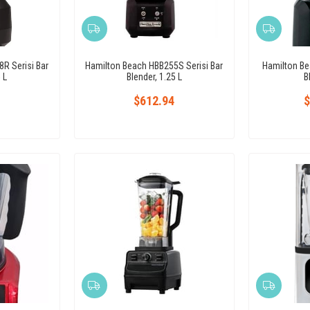
R Serisi Bar
Hamilton Beach HBB255S Serisi Bar
Hamilton Be
 L
Blender, 1.25 L
B
$612.94
$