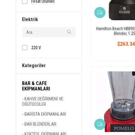
Fırsat Ürünleri
Hızlı Kargo
Elektrik
Hamilton Beach HBB908
Blender, 1.25
$263.34
220 V
Kategoriler
BAR & CAFE
EKİPMANLARI
KAHVE DEĞİRMENİ VE
ÖĞÜTÜCÜLER
BARİSTA EKİPMANLARI
BAR BLENDERLAR
KOKTEYL EKİPMANLARI