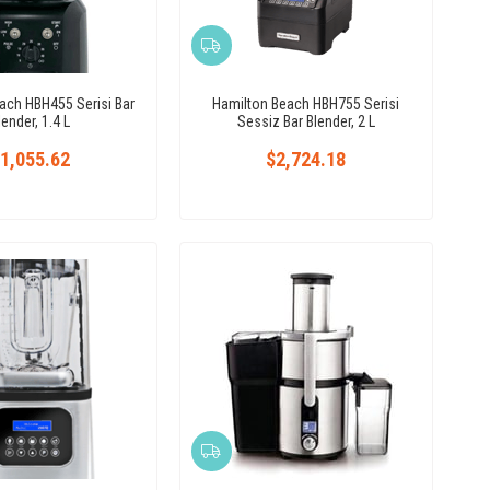
ach HBH455 Serisi Bar
Hamilton Beach HBH755 Serisi
lender, 1.4 L
Sessiz Bar Blender, 2 L
1,055.62
$2,724.18