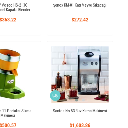
/ Vosco HS-213C
Şenox KM-01 Katı Meyve Sıkacağı
nel Kapaklı Blender
$363.22
$272.42
 11 Portakal Sıkma
Santos No 53 Buz Kırma Makinesi
Makinesi
$500.57
$1,603.86