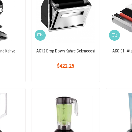
and Kahve
AG12 Drop Down Kahve Çekmecesi
AKC-01 -At
$422.25