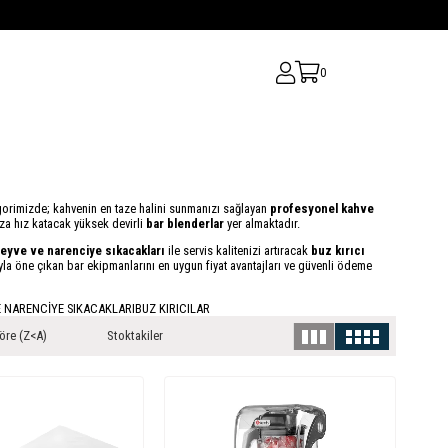
0
gorimizde; kahvenin en taze halini sunmanızı sağlayan
profesyonel kahve
ıza hız katacak yüksek devirli
bar blenderlar
yer almaktadır.
 meyve ve narenciye sıkacakları
ile servis kalitenizi artıracak
buz kırıcı
ıyla öne çıkan bar ekipmanlarını en uygun fiyat avantajları ve güvenli ödeme
E NARENCİYE SIKACAKLARI
BUZ KIRICILAR
öre (Z<A)
Stoktakiler