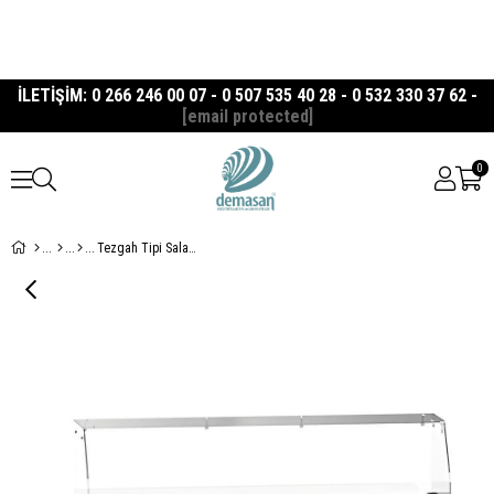
İLETİŞİM: 0 266 246 00 07 - 0 507 535 40 28 - 0 532 330 37 62 -
[email protected]
0
Tezgah Tipi Salata Bar, Soğutmalı, Üç Kapılı