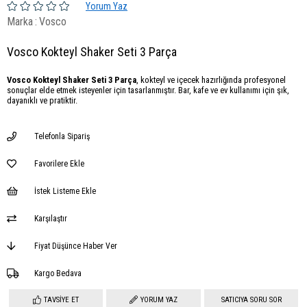
Yorum Yaz
Marka
:
Vosco
Vosco Kokteyl Shaker Seti 3 Parça
Vosco Kokteyl Shaker Seti 3 Parça
, kokteyl ve içecek hazırlığında profesyonel
sonuçlar elde etmek isteyenler için tasarlanmıştır. Bar, kafe ve ev kullanımı için şık,
dayanıklı ve pratiktir.
Telefonla Sipariş
Favorilere Ekle
İstek Listeme Ekle
Karşılaştır
Fiyat Düşünce Haber Ver
Kargo Bedava
TAVSIYE ET
YORUM YAZ
SATICIYA SORU SOR