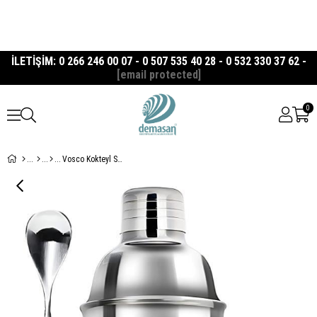
İLETİŞİM: 0 266 246 00 07 - 0 507 535 40 28 - 0 532 330 37 62 -
[email protected]
0
Vosco Kokteyl Shaker Seti 3 Parça