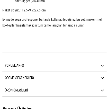
1 adet Jigger (20/40 ml)
Paket Boyutu: 12.5x9.7x27.5 cm
Evinizde veya profesyonel barlarda kullanabileceğiniz bu set, mükemmel
kokteyller hazırlamak için tüm temel araçları bir arada sunar.
YORUMLAR
(0)
ÖDEME SEÇENEKLERI
ÜRÜN ÖNERILERI
Benzer Ürünler