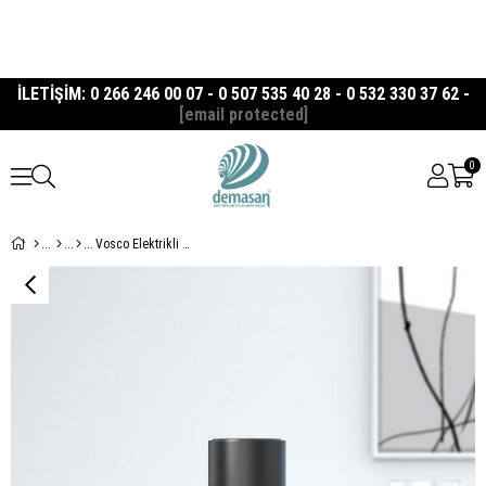
İLETİŞİM: 0 266 246 00 07 - 0 507 535 40 28 - 0 532 330 37 62 -
[email protected]
0
Vosco Elektrikli Tirbuşon Otomatik Şarap Açacağı 6 Parça Set