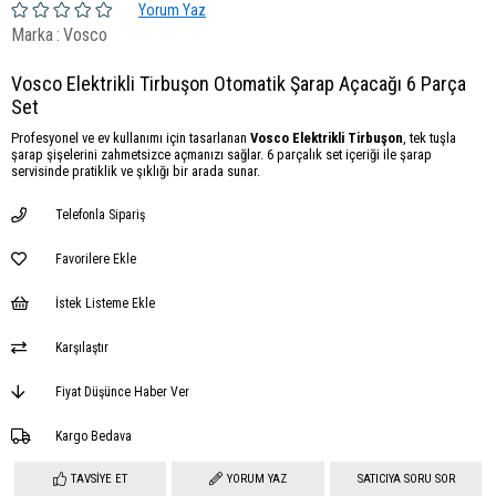
Yorum Yaz
Marka
:
Vosco
Vosco Elektrikli Tirbuşon Otomatik Şarap Açacağı 6 Parça
Set
Profesyonel ve ev kullanımı için tasarlanan
Vosco Elektrikli Tirbuşon
, tek tuşla
şarap şişelerini zahmetsizce açmanızı sağlar. 6 parçalık set içeriği ile şarap
servisinde pratiklik ve şıklığı bir arada sunar.
Telefonla Sipariş
Favorilere Ekle
İstek Listeme Ekle
Karşılaştır
Fiyat Düşünce Haber Ver
Kargo Bedava
TAVSIYE ET
YORUM YAZ
SATICIYA SORU SOR