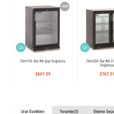
YENI
ÜRÜN
Cbm150- Bar Altı Şişe Soğutucu
Cbm250- Bar Altı 2 K
Soğutucu
$601.59
$767.3
Ürün Özellikleri
Yorumlar
(0)
Ödeme Seçen