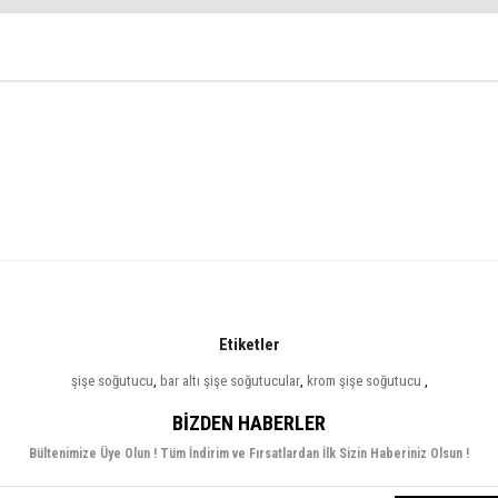
Etiketler
şişe soğutucu
,
bar altı şişe soğutucular
,
krom şişe soğutucu
,
BIZDEN HABERLER
Bültenimize Üye Olun ! Tüm İndirim ve Fırsatlardan İlk Sizin Haberiniz Olsun !