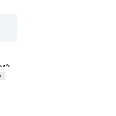
aber Ver
R