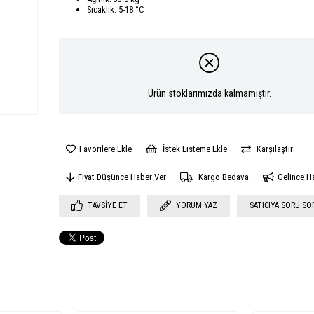
Sıcaklık: 5-18 °C
Ürün stoklarımızda kalmamıştır.
Favorilere Ekle
İstek Listeme Ekle
Karşılaştır
Fiyat Düşünce Haber Ver
Kargo Bedava
Gelince H
TAVSIYE ET
YORUM YAZ
SATICIYA SORU SO