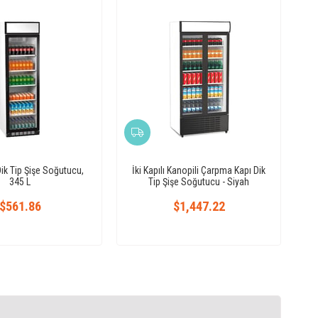
Dik Tip Şişe Soğutucu,
İki Kapılı Kanopili Çarpma Kapı Dik
345 L
Tip Şişe Soğutucu - Siyah
$561.86
$1,447.22