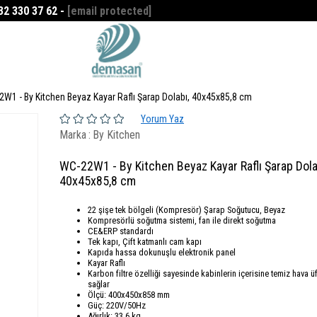
532 330 37 62 -
[email protected]
Favorilerim
0
W1 - By Kitchen Beyaz Kayar Raflı Şarap Dolabı, 40x45x85,8 cm
Yorum Yaz
Marka
:
By Kitchen
WC-22W1 - By Kitchen Beyaz Kayar Raflı Şarap Dola
40x45x85,8 cm
22 şişe tek bölgeli (Kompresör) Şarap Soğutucu, Beyaz
Kompresörlü soğutma sistemi, fan ile direkt soğutma
CE&ERP standardı
Tek kapı, Çift katmanlı cam kapı
Kapıda hassa dokunuşlu elektronik panel
Kayar Raflı
Karbon filtre özelliği sayesinde kabinlerin içerisine temiz hava ü
sağlar
Ölçü: 400x450x858 mm
Güç: 220V/50Hz
Ağırlık: 33.6 kg