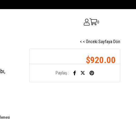
0
< < Önceki Sayfaya Dön
$920.00
bı,
Paylaş :
flemesi