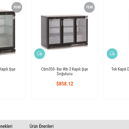
YENI
YENI
ÜRÜN
ÜRÜN
apılı Şişe
Cbm350- Bar Altı 3 Kapılı Şişe
Tek Kapılı 
Soğutucu
1
$858.12
ekleri
Ürün Önerileri