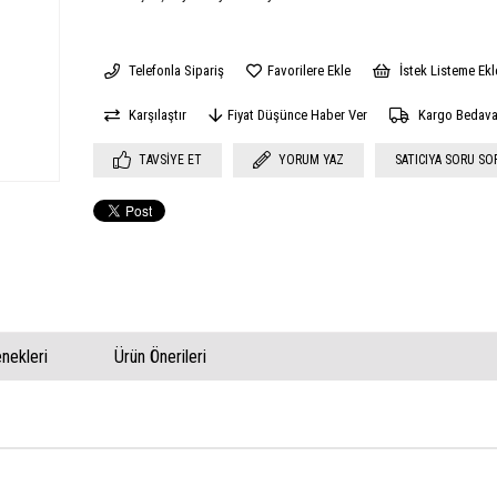
Telefonla Sipariş
Favorilere Ekle
İstek Listeme Ekl
Karşılaştır
Fiyat Düşünce Haber Ver
Kargo Bedav
TAVSIYE ET
YORUM YAZ
SATICIYA SORU SO
ekleri
Ürün Önerileri