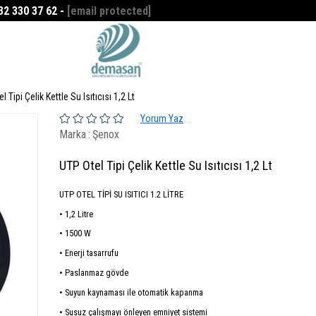
532 330 37 62 -
[email protected]
Favorilerim
0
l Tipi Çelik Kettle Su Isıtıcısı 1,2 Lt
Yorum Yaz
Marka
:
Şenox
UTP Otel Tipi Çelik Kettle Su Isıtıcısı 1,2 Lt
UTP OTEL TİPİ SU ISITICI 1.2 LİTRE
• 1,2 Litre
• 1500 W
• Enerji tasarrufu
• Paslanmaz gövde
• Suyun kaynaması ile otomatik kapanma
• Susuz çalışmayı önleyen emniyet sistemi