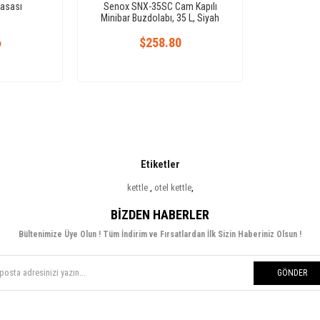
Kasası
Senox SNX-35SC Cam Kapılı
Minibar Buzdolabı, 35 L, Siyah
6
$258.80
Etiketler
kettle
,
otel kettle
,
BIZDEN HABERLER
Bültenimize Üye Olun ! Tüm İndirim ve Fırsatlardan İlk Sizin Haberiniz Olsun !
GÖNDER