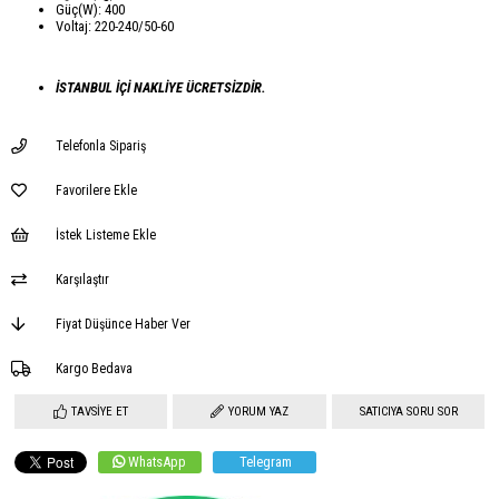
Güç(W): 400
Voltaj: 220-240/50-60
İSTANBUL İÇİ NAKLİYE ÜCRETSİZDİR.
Telefonla Sipariş
Favorilere Ekle
İstek Listeme Ekle
Karşılaştır
Fiyat Düşünce Haber Ver
Kargo Bedava
TAVSIYE ET
YORUM YAZ
SATICIYA SORU SOR
WhatsApp
Telegram