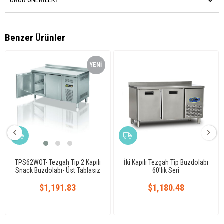
ÜRÜN ÖNERILERI
Benzer Ürünler
YENI
ÜRÜN
TPS62WOT- Tezgah Tip 2 Kapılı
İki Kapılı Tezgah Tip Buzdolabı
Snack Buzdolabı- Üst Tablasız
60'lık Seri
$1,191.83
$1,180.48