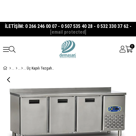
İLETİŞİM: 0 266 246 00 07 - 0 507 535 40 28 - 0 532 330 37 62 -
[email protected]
0
Üç Kapılı Tezgah Tip Buzdolabı 70'lik Seri