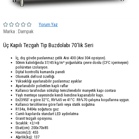
Yorum Yaz
Marka
:
Dampak
Üç Kapılı Tezgah Tip Buzdolabı 70'lik Seri
İç, dış gövde paslanmaz çelik Aisi 430 (Aisi 304 opsiyon).
50mm kalınlığında 37/45 kg/m³ yoğunlukta çevre dostu (CFC içermeyen)
poliüretan izolasyon.
Dijital kontrollü kumanda paneli
Otomatik defrost özelliği.
Yüksekliği ayarlanabilir paslanmaz ayaklar
Ayarlanabilir polietilen kaplı raflar
Kullanıcı tarafından sökülüp temizlenebilir manyetik kapı contası
Yaylı menteşe sayesinde kendi kendine kapanabilir kapı.
En23953’ e göre 32°C, Rh%65 ve 41°C Rh%70 çalışma koşullarına uygun.
Kullanıcı tercihlerine göre fanlı veya statik soğutma
R134a, R404a soğutucu gaz
Camlı kapılarda standart LED aydınlatma
Granit tezgah opsiyonu.
Sıcaklık: +2/+8
Ebat(cm): 200x70x85
Hacim(Lt): 455
Ağırlık(kg): 137