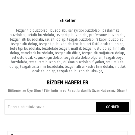
Etiketler
tezgah tip buzdolabı
,
buzdolabı
,
sanayi tipi buzdolabı
,
paslanmaz
buzdolabı
,
setaltı buzdolabı
,
tezgahtip buzdolabı
,
profesyonel buzdolabı
,
tezgah altı buzdolabı
,
set altı dolap
,
tezgah buzdolabı
,
3 kapılı buzdolabı
,
tezgah altı dolap
,
tezgah tipi buzdolabı fiyatları
,
set üstü ocak altı dolap
,
büfe tipi buzdolabı
,
buzdolabı tezgah
,
mutfak tezgah üstü dolap
,
fırın altı
dolap
,
camekanlı buzdolabı
,
tezgah altı difriz
,
tezgah altı soğutucu dolap
,
set üstü ocak koymak için dolap
,
tezgah altı dolap ölçüleri
,
tezgah boyu
buzdolabı
,
restaurant buzdolabı
,
dükkan buzdolabı fiyatları
,
set üstü altı
dolap
,
tezgah üstü mini buzdolabı
,
tezgah altı ankastre fırın dolabı
,
mutfak
ocak altı dolap
,
tezgah altı buzdolabı akakçe
,
BIZDEN HABERLER
Bültenimize Üye Olun ! Tüm İndirim ve Fırsatlardan İlk Sizin Haberiniz Olsun !
GÖNDER