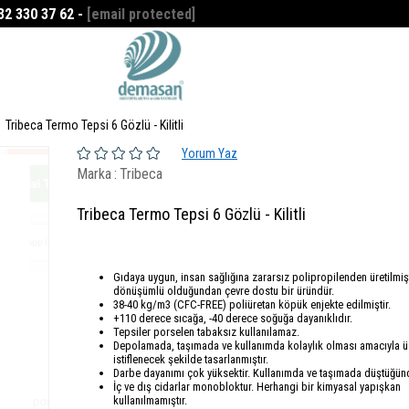
532 330 37 62 -
[email protected]
Favorilerim
0
Tribeca Termo Tepsi 6 Gözlü - Kilitli
Yorum Yaz
Marka
:
Tribeca
Tribeca Termo Tepsi 6 Gözlü - Kilitli
Gıdaya uygun, insan sağlığına zararsız polipropilenden üretilmişt
dönüşümlü olduğundan çevre dostu bir üründür.
38-40 kg/m3 (CFC-FREE) poliüretan köpük enjekte edilmiştir.
+110 derece sıcağa, -40 derece soğuğa dayanıklıdır.
Tepsiler porselen tabaksız kullanılamaz.
Depolamada, taşımada ve kullanımda kolaylık olması amacıyla ü
istiflenecek şekilde tasarlanmıştır.
Darbe dayanımı çok yüksektir. Kullanımda ve taşımada düştüğünd
İç ve dış cidarlar monobloktur. Herhangi bir kimyasal yapışkan
kullanılmamıştır.