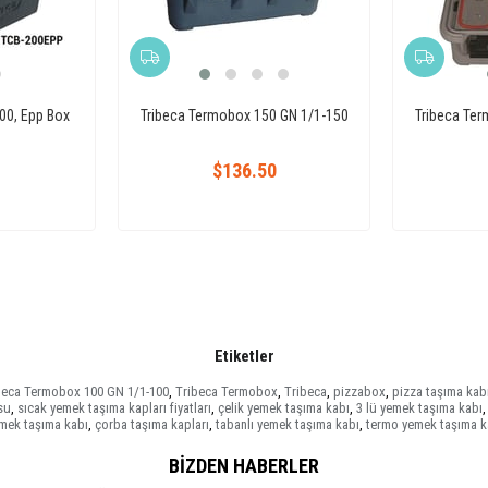
00, Epp Box
Tribeca Termobox 150 GN 1/1-150
Tribeca Te
$136.50
Etiketler
beca Termobox 100 GN 1/1-100
,
Tribeca Termobox
,
Tribeca
,
pizzabox
,
pizza taşıma kab
su
,
sıcak yemek taşıma kapları fiyatları
,
çelik yemek taşıma kabı
,
3 lü yemek taşıma kabı
,
emek taşıma kabı
,
çorba taşıma kapları
,
tabanlı yemek taşıma kabı
,
termo yemek taşıma k
BIZDEN HABERLER