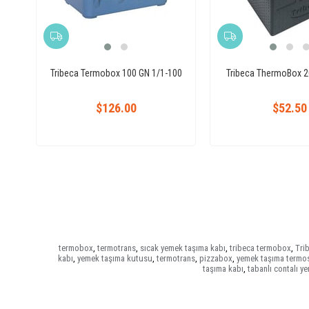
Tribeca Termobox 100 GN 1/1-100
Tribeca ThermoBox 2
$126.00
$52.50
termobox
,
termotrans
,
sıcak yemek taşıma kabı
,
tribeca termobox
,
Tri
kabı
,
yemek taşıma kutusu
,
termotrans
,
pizzabox
,
yemek taşıma termo
taşıma kabı
,
tabanlı contalı y