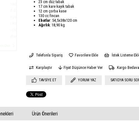
23 cm düz tabak
17 cm kare kayık tabak
12 cm çorba kase
130 cc fincan
Ebatlar
: 54,5x38x120 cm
Ağırlık
: 18,90 kg
Telefonla Sipariş
Favorilere Ekle
İstek Listeme Ekl
Karşılaştır
Fiyat Düşünce Haber Ver
Kargo Bedav
TAVSIYE ET
YORUM YAZ
SATICIYA SORU SO
ekleri
Ürün Önerileri