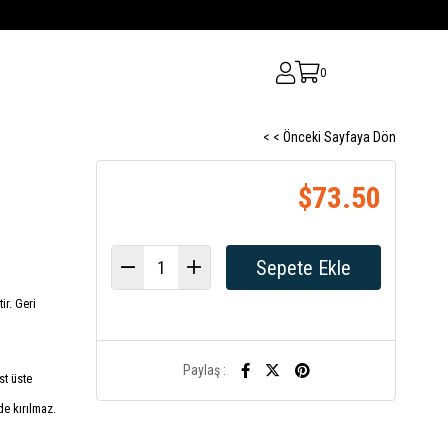
0
< < Önceki Sayfaya Dön
$73.50
ir. Geri
Paylaş :
st üste
e kırılmaz.