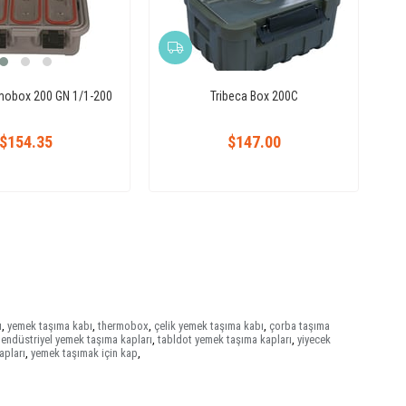
rmobox 200 GN 1/1-200
Tribeca Box 200C
$154.35
$147.00
ı
,
yemek taşıma kabı
,
thermobox
,
çelik yemek taşıma kabı
,
çorba taşıma
endüstriyel yemek taşıma kapları
,
tabldot yemek taşıma kapları
,
yiyecek
apları
,
yemek taşımak için kap
,