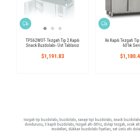
TPS62WOT- Tezgah Tip 2 Kapılı
İki Kapılı Tezgah Ti
Snack Buzdolabı- Üst Tablasız
60'lık Seri
$1,191.83
$1,180.
tezgah tip buzdolabı
,
buzdolabı
,
sanayi tipi buzdolabı
,
snack buzdolab
dondurucu
,
3 kapili buzdolabı
,
tezgah altı difriz
,
dolap tezgah
,
ocak altı
modelleri
,
dükkan buzdolabı fiyatları
,
set üstü altı dol