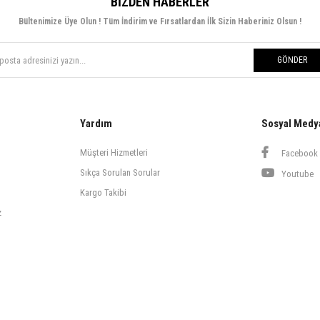
BIZDEN HABERLER
Bültenimize Üye Olun ! Tüm İndirim ve Fırsatlardan İlk Sizin Haberiniz Olsun !
GÖNDER
Yardım
Sosyal Medy
Müşteri Hizmetleri
Facebook
Sıkça Sorulan Sorular
Youtube
Kargo Takibi
z