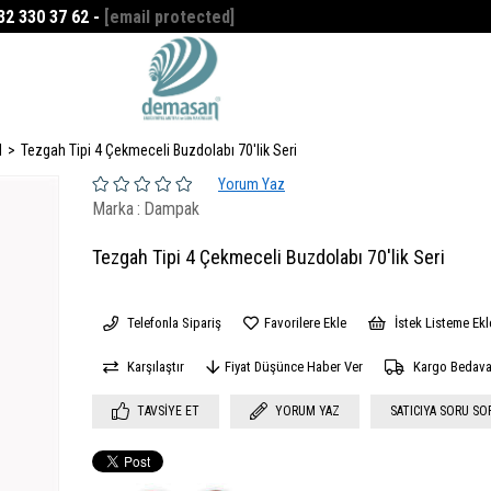
532 330 37 62 -
[email protected]
Favorilerim
0
I
Tezgah Tipi 4 Çekmeceli Buzdolabı 70'lik Seri
Yorum Yaz
Marka
:
Dampak
Tezgah Tipi 4 Çekmeceli Buzdolabı 70'lik Seri
Telefonla Sipariş
Favorilere Ekle
İstek Listeme Ekl
Karşılaştır
Fiyat Düşünce Haber Ver
Kargo Bedav
TAVSIYE ET
YORUM YAZ
SATICIYA SORU SO