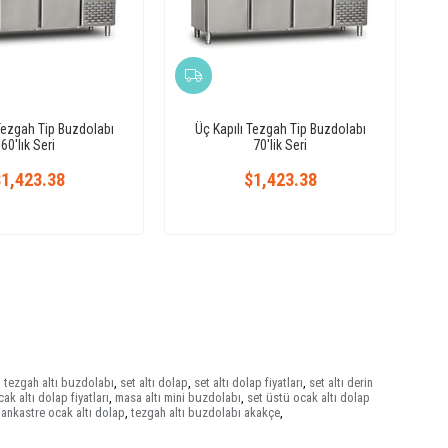
Tezgah Tip Buzdolabı
Üç Kapılı Tezgah Tip Buzdolabı
60'lık Seri
70'lik Seri
1,423.38
$1,423.38
,
tezgah altı buzdolabı
,
set altı dolap
,
set altı dolap fiyatları
,
set altı derin
ak altı dolap fiyatları
,
masa altı mini buzdolabı
,
set üstü ocak altı dolap
ankastre ocak altı dolap
,
tezgah altı buzdolabı akakçe
,