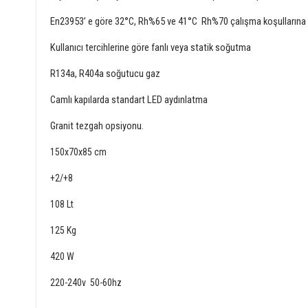
En23953’ e göre 32°C, Rh%65 ve 41°C Rh%70 çalışma koşullarına
Kullanıcı tercihlerine göre fanlı veya statik soğutma
R134a, R404a soğutucu gaz
Camlı kapılarda standart LED aydınlatma
Granit tezgah opsiyonu.
150x70x85 cm
+2/+8
108 Lt
125 Kg
420 W
220-240v 50-60hz