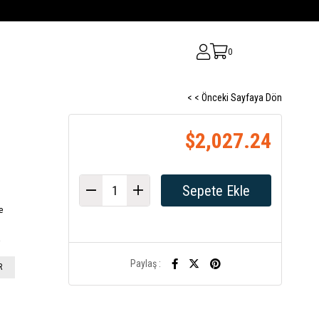
0
< < Önceki Sayfaya Dön
$2,027.24
e
a
Paylaş :
R