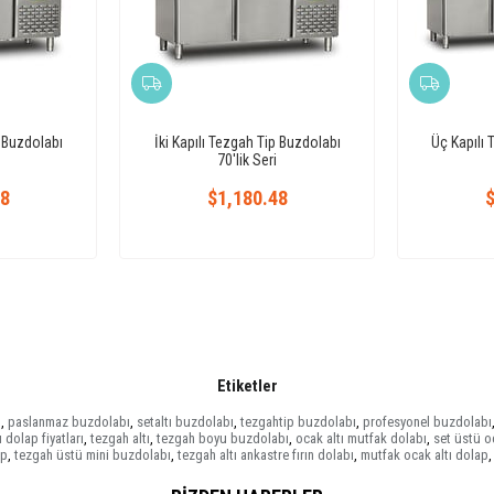
p Buzdolabı
İki Kapılı Tezgah Tip Buzdolabı
Üç Kapılı 
70'lik Seri
48
$1,180.48
$
Etiketler
ı
,
paslanmaz buzdolabı
,
setaltı buzdolabı
,
tezgahtip buzdolabı
,
profesyonel buzdolabı
 dolap fiyatları
,
tezgah altı
,
tezgah boyu buzdolabı
,
ocak altı mutfak dolabı
,
set üstü oc
ap
,
tezgah üstü mini buzdolabı
,
tezgah altı ankastre fırın dolabı
,
mutfak ocak altı dolap
,