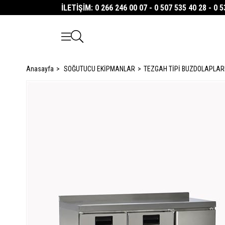
İLETİŞİM: 0 266 246 00 07 - 0 507 535 40 28 - 0 
Anasayfa
SOĞUTUCU EKİPMANLAR
TEZGAH TİPİ BUZDOLAPLAR