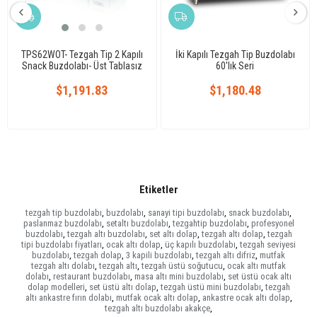
TPS62WOT- Tezgah Tip 2 Kapılı
İki Kapılı Tezgah Tip Buzdolabı
Snack Buzdolabı- Üst Tablasız
60'lık Seri
$1,191.83
$1,180.48
Etiketler
tezgah tip buzdolabı
,
buzdolabı
,
sanayi tipi buzdolabı
,
snack buzdolabı
,
paslanmaz buzdolabı
,
setaltı buzdolabı
,
tezgahtip buzdolabı
,
profesyonel
buzdolabı
,
tezgah altı buzdolabı
,
set altı dolap
,
tezgah altı dolap
,
tezgah
tipi buzdolabı fiyatları
,
ocak altı dolap
,
üç kapılı buzdolabı
,
tezgah seviyesi
buzdolabı
,
tezgah dolap
,
3 kapili buzdolabı
,
tezgah altı difriz
,
mutfak
tezgah altı dolabı
,
tezgah altı
,
tezgah üstü soğutucu
,
ocak altı mutfak
dolabı
,
restaurant buzdolabı
,
masa altı mini buzdolabı
,
set üstü ocak altı
dolap modelleri
,
set üstü altı dolap
,
tezgah üstü mini buzdolabı
,
tezgah
altı ankastre fırın dolabı
,
mutfak ocak altı dolap
,
ankastre ocak altı dolap
,
tezgah altı buzdolabı akakçe
,