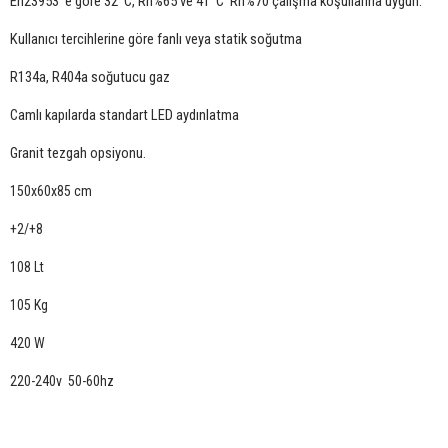
En23953’ e göre 32°C, Rh%65 ve 41°C Rh%70 çalışma koşullarına uygun.
Kullanıcı tercihlerine göre fanlı veya statik soğutma
R134a, R404a soğutucu gaz
Camlı kapılarda standart LED aydınlatma
Granit tezgah opsiyonu.
150x60x85 cm
+2/+8
108 Lt
105 Kg
420 W
220-240v 50-60hz