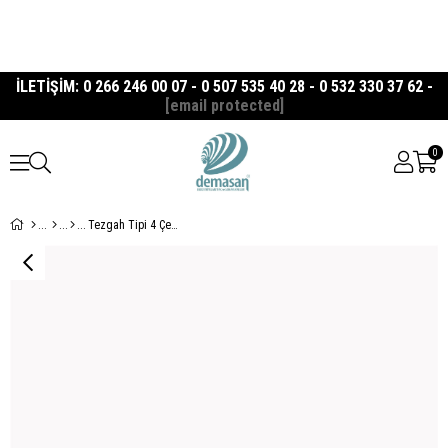
İLETİŞİM: 0 266 246 00 07 - 0 507 535 40 28 - 0 532 330 37 62 -
[email protected]
0
Tezgah Tipi 4 Çekmeceli Buzdolabı 60'lık Seri