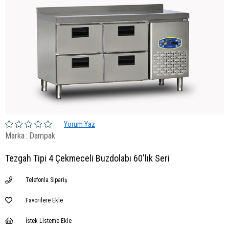
Yorum Yaz
Marka
:
Dampak
Tezgah Tipi 4 Çekmeceli Buzdolabı 60'lık Seri
Telefonla Sipariş
Favorilere Ekle
İstek Listeme Ekle