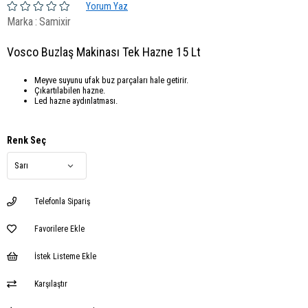
Yorum Yaz
Marka
:
Samixir
Vosco Buzlaş Makinası Tek Hazne 15 Lt
Meyve suyunu ufak buz parçaları hale getirir.
Çıkartılabilen hazne.
Led hazne aydınlatması.
Renk Seç
Telefonla Sipariş
Favorilere Ekle
İstek Listeme Ekle
Karşılaştır