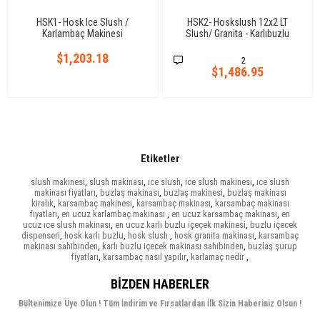
HSK1- Hosk Ice Slush /
HSK2- Hoskslush 12x2 LT
Karlambaç Makinesi
Slush/ Granita - Karlıbuzlu
Makinesi
$1,203.18
2
$1,486.95
Etiketler
slush makinesi
,
slush makinası
,
ıce slush
,
ice slush makinesi
,
ıce slush
makinası fiyatları
,
buzlaş makinası
,
buzlaş makinesi
,
buzlaş makinası
kiralık
,
karsambaç makinesi
,
karsambaç makinası
,
karsambaç makinası
fiyatları
,
en ucuz karlambaç makinası
,
en ucuz karsambaç makinası
,
en
ucuz ıce slush makinası
,
en ucuz karlı buzlu içeçek makinesi
,
buzlu içecek
dispenseri
,
hosk karlı buzlu
,
hosk slush
,
hosk granita makinası
,
karsambaç
makinası sahibinden
,
karlı buzlu içecek makinası sahibinden
,
buzlaş şurup
fiyatları
,
karsambaç nasıl yapılır
,
karlamaç nedir
,
BIZDEN HABERLER
Bültenimize Üye Olun ! Tüm İndirim ve Fırsatlardan İlk Sizin Haberiniz Olsun !