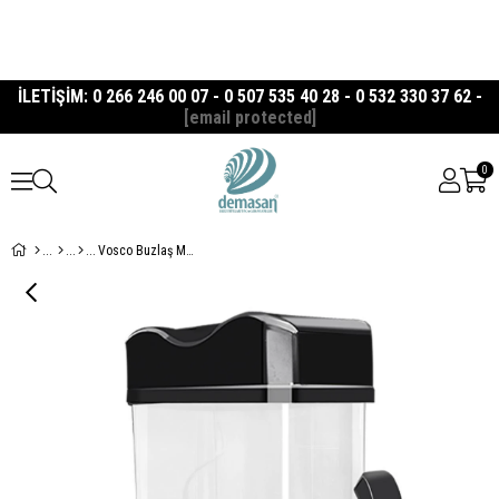
İLETİŞİM: 0 266 246 00 07 - 0 507 535 40 28 - 0 532 330 37 62 -
[email protected]
0
Vosco Buzlaş Makinası Tek Hazne 15 Lt