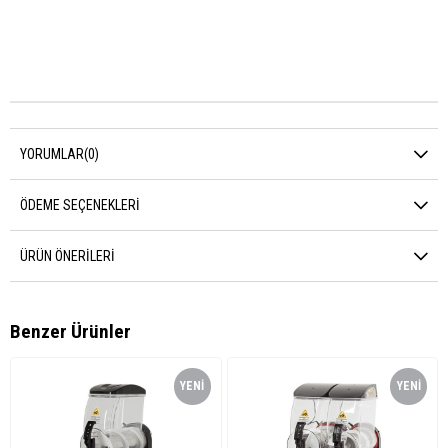
YORUMLAR
(0)
ÖDEME SEÇENEKLERI
ÜRÜN ÖNERILERI
Benzer Ürünler
YENI
YENI
ÜRÜN
ÜRÜN