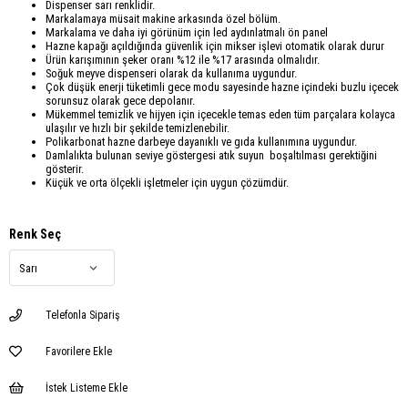
Dispenser sarı renklidir.
Markalamaya müsait makine arkasında özel bölüm.
Markalama ve daha iyi görünüm için led aydınlatmalı ön panel
Hazne kapağı açıldığında güvenlik için mikser işlevi otomatik olarak durur
Ürün karışımının şeker oranı %12 ile %17 arasında olmalıdır.
Soğuk meyve dispenseri olarak da kullanıma uygundur.
Çok düşük enerji tüketimli gece modu sayesinde hazne içindeki buzlu içecek
sorunsuz olarak gece depolanır.
Mükemmel temizlik ve hijyen için içecekle temas eden tüm parçalara kolayca
ulaşılır ve hızlı bir şekilde temizlenebilir.
Polikarbonat hazne darbeye dayanıklı ve gıda kullanımına uygundur.
Damlalıkta bulunan seviye göstergesi atık suyun boşaltılması gerektiğini
gösterir.
Küçük ve orta ölçekli işletmeler için uygun çözümdür.
Renk Seç
Telefonla Sipariş
Favorilere Ekle
İstek Listeme Ekle