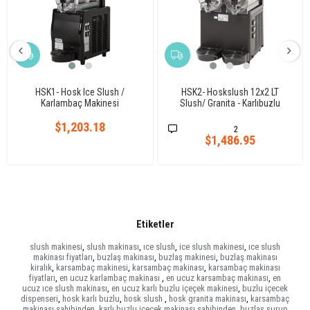
HSK1- Hosk Ice Slush /
HSK2- Hoskslush 12x2 LT
Karlambaç Makinesi
Slush/ Granita - Karlıbuzlu
Makinesi
$1,203.18
2
$1,486.95
Etiketler
slush makinesi
,
slush makinası
,
ıce slush
,
ice slush makinesi
,
ıce slush
makinası fiyatları
,
buzlaş makinası
,
buzlaş makinesi
,
buzlaş makinası
kiralık
,
karsambaç makinesi
,
karsambaç makinası
,
karsambaç makinası
fiyatları
,
en ucuz karlambaç makinası
,
en ucuz karsambaç makinası
,
en
ucuz ıce slush makinası
,
en ucuz karlı buzlu içeçek makinesi
,
buzlu içecek
dispenseri
,
hosk karlı buzlu
,
hosk slush
,
hosk granita makinası
,
karsambaç
makinası sahibinden
,
karlı buzlu içecek makinası sahibinden
,
buzlaş şurup