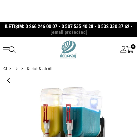
İLETİŞİM: 0 266 246 00 07 - 0 507 535 40 28 - 0 532 330 37 62 -
[email protected]
0
Samixir Slush Allure Serisi Twin