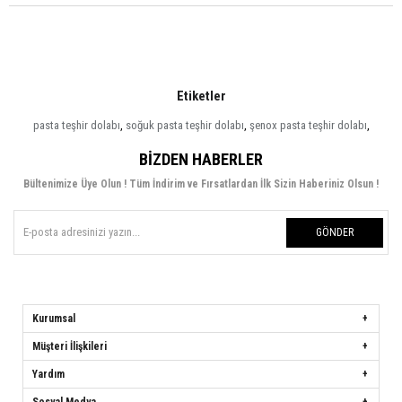
Etiketler
pasta teşhir dolabı
,
soğuk pasta teşhir dolabı
,
şenox pasta teşhir dolabı
,
BIZDEN HABERLER
Bültenimize Üye Olun ! Tüm İndirim ve Fırsatlardan İlk Sizin Haberiniz Olsun !
GÖNDER
Kurumsal
Müşteri İlişkileri
Yardım
Sosyal Medya