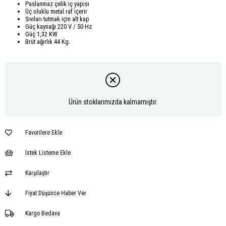
Paslanmaz çelik iç yapısı
Üç oluklu metal raf içerir
Sıvıları tutmak için alt kap
Güç kaynağı 220 V / 50 Hz
Güç 1,32 KW
Brüt ağırlık 44 Kg.
Ürün stoklarımızda kalmamıştır.
Favorilere Ekle
İstek Listeme Ekle
Karşılaştır
Fiyat Düşünce Haber Ver
Kargo Bedava