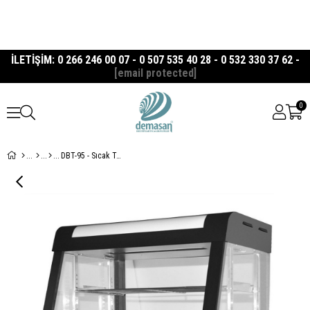
İLETİŞİM: 0 266 246 00 07 - 0 507 535 40 28 - 0 532 330 37 62 -
[email protected]
0
DBT-95 - Sıcak Teşhir Ünitesi, 90,5x50x65 cm