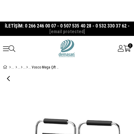
İLETİŞİM: 0 266 246 00 07 - 0 507 535 40 28 - 0 532 330 37 62 -
[email protected]
0
Vosco Mega Çift Kapak Tost Makinası 32 Dilim Endüstriyel Tost Makinesi