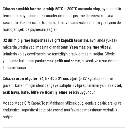
Cihazın
sıcaklık kontrol aralığı 50°C – 300°C
arasında olup, ayarlanabilir
termostat sayesinde farklı ürünler için ideal pişirme derecesi kolayca
seçilebilir. Yüksek ısı performansı, tost ve sandviçlerin her iki yüzeyinin de
homojen şekilde pişmesini sağlar.
32 dilim pişirme kapasitesi
ve
çift kapaklı tasarımı
, aynı anda yüksek
miktarda üretim yapılmasına olanak tanır.
Yapışmaz pişirme yüzeyi
,
ürünlerin kolay çevrilmesini ve temizliğin pratik olmasını sağlar. Gövde
yapısında kullanılan
paslanmaz çelik malzeme
, hijyenik ve uzun ömürlü
kullanım sunar.
Cihazın
ürün ölçüleri 84,5 × 40 × 21 cm
,
ağırlığı 37 kg
olup sabit ve
güvenli kullanım için ideal dengeye sahiptir. Ev tipi kullanımın yanı sıra
otel,
açık hava, kafe, büfe ve ticari işletmeler
için uygundur.
Vosco Mega Çift Kapak Tost Makinesi; yüksek güç, geniş sıcaklık aralığı ve
endüstriyel kapasitesi ile profesyonel mutfaklarda maksimum verimlilik
sağlar.