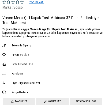
Yorum Yaz
Marka
:
Vosco
Vosco Mega Çift Kapak Tost Makinası 32 Dilim Endüstriyel
Tost Makinesi
Yoğun kullanıma uygun
Vosco Mega Çift Kapak Tost Makinası
, aynı anda yüksek
kapasitede tost pişirme imkânı sunar. 32 dilim kapasitesi sayesinde kafe, restoran ve
büfeler için ideal profesyonel çözümdür.
Telefonla Sipariş
Favorilere Ekle
İstek Listeme Ekle
Karşılaştır
Fiyat Düşünce Haber Ver
Kargo Bedava
TAVSIYE ET
YORUM YAZ
SATICIYA SORU SOR