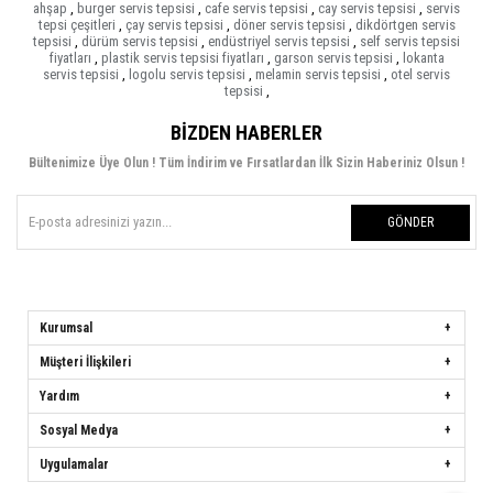
ahşap
,
burger servis tepsisi
,
cafe servis tepsisi
,
cay servis tepsisi
,
servis
tepsi çeşitleri
,
çay servis tepsisi
,
döner servis tepsisi
,
dikdörtgen servis
tepsisi
,
dürüm servis tepsisi
,
endüstriyel servis tepsisi
,
self servis tepsisi
fiyatları
,
plastik servis tepsisi fiyatları
,
garson servis tepsisi
,
lokanta
servis tepsisi
,
logolu servis tepsisi
,
melamin servis tepsisi
,
otel servis
tepsisi
,
BIZDEN HABERLER
Bültenimize Üye Olun ! Tüm İndirim ve Fırsatlardan İlk Sizin Haberiniz Olsun !
GÖNDER
Kurumsal
Müşteri İlişkileri
Yardım
Sosyal Medya
Uygulamalar