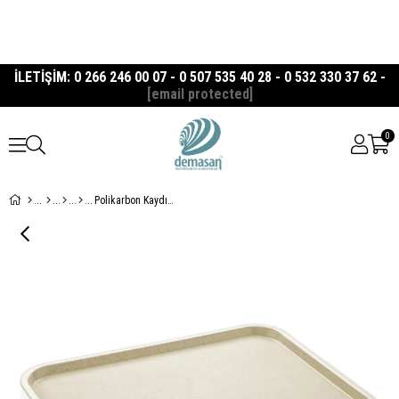
İLETİŞİM: 0 266 246 00 07 - 0 507 535 40 28 - 0 532 330 37 62 -
[email protected]
0
Polikarbon Kaydırmaz Servis Tepsisi 37x48 cm