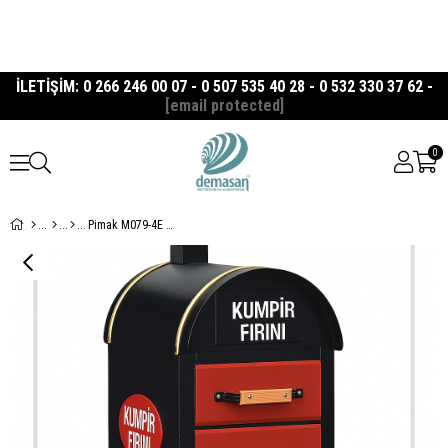
İLETİŞİM: 0 266 246 00 07 - 0 507 535 40 28 - 0 532 330 37 62 -
[email protected]
0
Pimak M079-4E Elektrikli Kumpir Fırını – 4 Çekmeceli Profesyonel