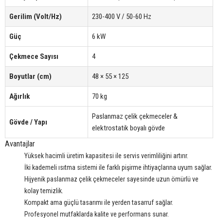
Gerilim (Volt/Hz)
230-400 V / 50-60 Hz
Güç
6 kW
Çekmece Sayısı
4
Boyutlar (cm)
48 × 55 × 125
Ağırlık
70 kg
Paslanmaz çelik çekmeceler &
Gövde / Yapı
elektrostatik boyalı gövde
Avantajlar
Yüksek hacimli üretim kapasitesi ile servis verimliliğini artırır.
İki kademeli ısıtma sistemi ile farklı pişirme ihtiyaçlarına uyum sağlar.
Hijyenik paslanmaz çelik çekmeceler sayesinde uzun ömürlü ve
kolay temizlik.
Kompakt ama güçlü tasarımı ile yerden tasarruf sağlar.
Profesyonel mutfaklarda kalite ve performans sunar.