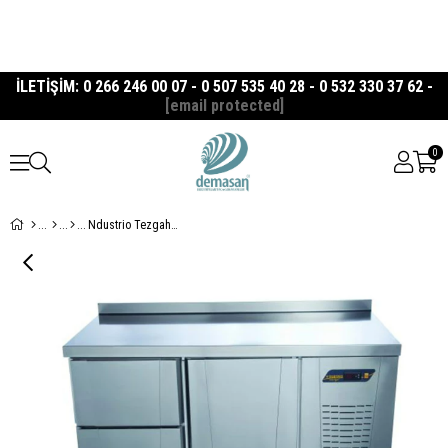
İLETİŞİM: 0 266 246 00 07 - 0 507 535 40 28 - 0 532 330 37 62 -
[email protected]
0
Ndustrio Tezgah Tipi Tek Kapılı - 2 Çekmeceli Snack Derin Dondurucu