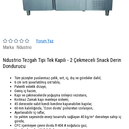
Yorum Yaz
Marka
:
Ndustrio
Ndustrio Tezgah Tipi Tek Kapılı - 2 Çekmeceli Snack Derin
Dondurucu
Tüm yüzeyler paslanmaz çelik, sırt, iç, dış ve gövdeler dahil,
6 cm sırtı yuvarlatılmış üst tabla,
Patentli estetik dizayn,
Geniş iç hacim,
Kapı ve çekmecelerde yoğuşma önleyici rezistans,
Kırılmaz Zamak kapı menteşe sistemi,
45 derecede sabit kendi kendine kapanabilen kapılar,
60 mm kalınlığında, 'Ozon dostu' poliüretan izolasyon,
Ayarlanabilir iç raflar,
Isı yalıtım sayesinde enerji tasarrufu sağlayan 40 kg/m³ densiteye sahip iç
gövde,
CFC içermeyen çevre dostu R-404 A soğutucu gaz,