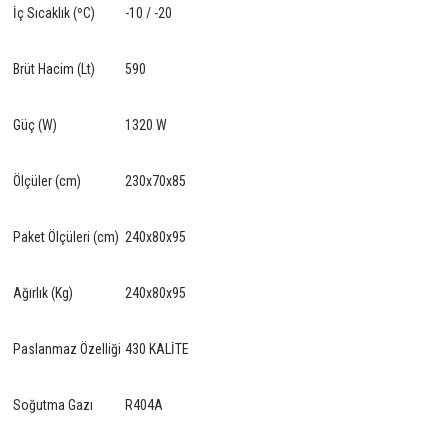
İç Sıcaklık (ºC)
-10 / -20
Brüt Hacim (Lt)
590
Güç (W)
1320 W
Ölçüler (cm)
230x70x85
Paket Ölçüleri (cm)
240x80x95
Ağırlık (Kg)
240x80x95
Paslanmaz Özelliği
430 KALİTE
Soğutma Gazı
R404A