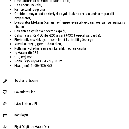
Havalandırmalı sökülebilir kompresör,
Gaz yoğuşum kabı,
Fan sistemli soğutma,
Okside olmayan antibakteriyel boyalı, bakır borulu aluminyum panelli
evaporatör,
Evaporatör blokajın (karlanmayı) engelleyen tek expansiyon valf ve rezistans
sistemi,
Paslanmaz çelik evaporatör kapağı,
Çalışma aralığı -18C ile -22C arası (+43C tropikal şartlarda),
Elektronik sıcaklık ayarlı ve defrost kontrollü gösterge,
Yuvarlatılmış iç gövde dönüşleri,
Kullanım kolaylığı sağlayan karşılıklı açılan kapılar
İç Hacim (lt):285
Güç (W):568
Voltaj (V):220/240 V -I - 50/60 Hz
Ebat (mm) :1500x600x850
Telefonla Sipariş
Favorilere Ekle
İstek Listeme Ekle
Karşılaştır
Fiyat Düşünce Haber Ver