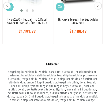
TPS62WOT- Tezgah Tip 2 Kapılı
İki Kapılı Tezgah Tip Buzdolabı
Snack Buzdolabı- Üst Tablasız
60'lık Seri
$1,191.83
$1,180.48
Etiketler
tezgah tip buzdolabı
,
buzdolabı
,
sanayi tipi buzdolabı
,
snack buzdolabı
,
paslanmaz buzdolabı
,
setaltı buzdolabı
,
tezgahtip buzdolabı
,
profesyonel
buzdolabı
,
tezgah altı buzdolabı
,
set altı dolap
,
set altı dolap fiyatları
,
set
altı derin dondurucu
,
3 kapili buzdolabı
,
tezgah altı difriz
,
dolap tezgah
,
ocak altı dolap fiyatları
,
tezgah altı
,
tezgah boyu buzdolabı
,
ocak altı
mutfak dolabı
,
set üstü ocak altı dolap fiyatları
,
masa altı mini buzdolabı
,
set üstü ocak altı dolap modelleri
,
dükkan buzdolabı fiyatları
,
set üstü altı
dolap
,
tezgah üstü mini buzdolabı
,
tezgah altı ankastre fırın dolabı
,
mutfak
ocak altı dolap
,
ankastre ocak altı dolap
,
tezgah altı buzdolabı akakçe
,