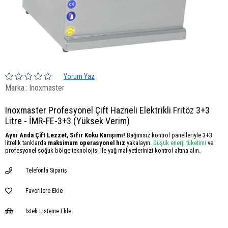
Yorum Yaz
Marka
:
Inoxmaster
Inoxmaster Profesyonel Çift Hazneli Elektrikli Fritöz 3+3
Litre - İMR-FE-3+3 (Yüksek Verim)
Aynı Anda Çift Lezzet, Sıfır Koku Karışımı!
Bağımsız kontrol panelleriyle 3+3
litrelik tanklarda
maksimum operasyonel hız
yakalayın.
Düşük enerji tüketimi
ve
profesyonel soğuk bölge teknolojisi ile yağ maliyetlerinizi kontrol altına alın.
Telefonla Sipariş
Favorilere Ekle
İstek Listeme Ekle