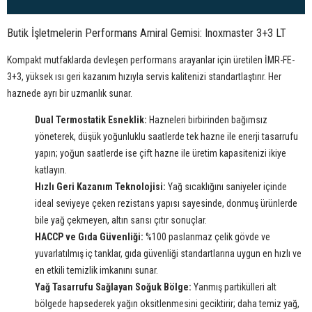
Butik İşletmelerin Performans Amiral Gemisi: Inoxmaster 3+3 LT
Kompakt mutfaklarda devleşen performans arayanlar için üretilen İMR-FE-
3+3, yüksek ısı geri kazanım hızıyla servis kalitenizi standartlaştırır. Her
haznede ayrı bir uzmanlık sunar.
Dual Termostatik Esneklik:
Hazneleri birbirinden bağımsız
yöneterek, düşük yoğunluklu saatlerde tek hazne ile enerji tasarrufu
yapın; yoğun saatlerde ise çift hazne ile üretim kapasitenizi ikiye
katlayın.
Hızlı Geri Kazanım Teknolojisi:
Yağ sıcaklığını saniyeler içinde
ideal seviyeye çeken rezistans yapısı sayesinde, donmuş ürünlerde
bile yağ çekmeyen, altın sarısı çıtır sonuçlar.
HACCP ve Gıda Güvenliği:
%100 paslanmaz çelik gövde ve
yuvarlatılmış iç tanklar, gıda güvenliği standartlarına uygun en hızlı ve
en etkili temizlik imkanını sunar.
Yağ Tasarrufu Sağlayan Soğuk Bölge:
Yanmış partikülleri alt
bölgede hapsederek yağın oksitlenmesini geciktirir; daha temiz yağ,