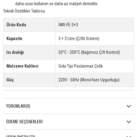
daha uzun kullanım ve daha az maliyet demektir.
Teknik Özellikler Tablosu
Ürün Kodu
İMR-FE-3+3
Kapasite
3 + 3 Litre (Çiftli Sistem)
Isı Aralığı
50°C - 200°C (Bağımsız Çift Kontrol)
Malzeme Kalitesi
Gıda Tipi Paslanmaz Çelik
Güç
220V - 50Hz (Monofaze Uygunluğu)
YORUMLAR
(0)
ÖDEME SEÇENEKLERI