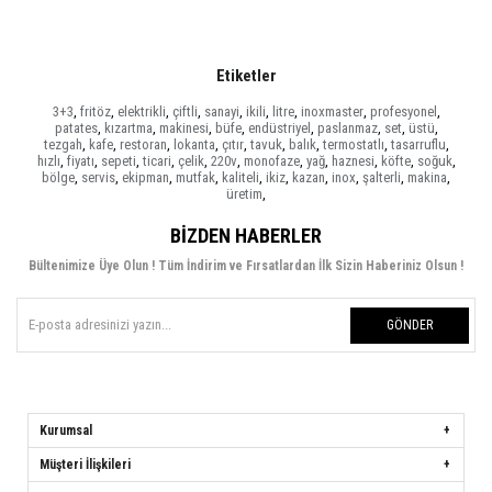
Etiketler
3+3
,
fritöz
,
elektrikli
,
çiftli
,
sanayi
,
ikili
,
litre
,
inoxmaster
,
profesyonel
,
patates
,
kızartma
,
makinesi
,
büfe
,
endüstriyel
,
paslanmaz
,
set
,
üstü
,
tezgah
,
kafe
,
restoran
,
lokanta
,
çıtır
,
tavuk
,
balık
,
termostatlı
,
tasarruflu
,
hızlı
,
fiyatı
,
sepeti
,
ticari
,
çelik
,
220v
,
monofaze
,
yağ
,
haznesi
,
köfte
,
soğuk
,
bölge
,
servis
,
ekipman
,
mutfak
,
kaliteli
,
ikiz
,
kazan
,
inox
,
şalterli
,
makina
,
üretim
,
BIZDEN HABERLER
Bültenimize Üye Olun ! Tüm İndirim ve Fırsatlardan İlk Sizin Haberiniz Olsun !
GÖNDER
Kurumsal
Müşteri İlişkileri