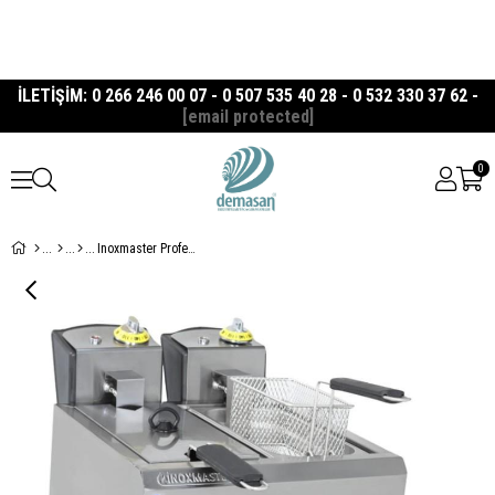
İLETİŞİM: 0 266 246 00 07 - 0 507 535 40 28 - 0 532 330 37 62 -
[email protected]
0
Inoxmaster Profesyonel Çift Hazneli Elektrikli Fritöz 3+3 Litre - İMR-FE-3+3 (Yüksek Verim)