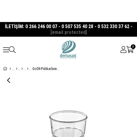
İLETİŞİM: 0 266 246 00 07 - 0 507 535 40 28 - 0 532 330 37 62 -
[email protected]
0
Gc09-Polikarbonat Bardak 180 ml