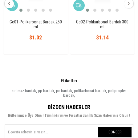
Gc01-Polikarbonat Bardak 250
Gc02-Polikarbonat Bardak 300
ml
ml
$1.02
$1.14
Etiketler
kırılmaz bardak
,
pp bardak
,
pc bardak
,
polikarbonat bardak
,
poliproplen
bardak
,
BIZDEN HABERLER
Bültenimize Üye Olun ! Tüm İndirim ve Fırsatlardan İlk Sizin Haberiniz Olsun !
GÖNDER