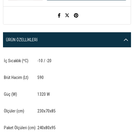
ÜRÜN ÖZELLIKLERI
İç Sıcaklık (ºC)
-10 / -20
Brüt Hacim (Lt)
590
Güç (W)
1320 W
Ölçüler (cm)
230x70x85
Paket Ölçüleri (cm)
240x80x95