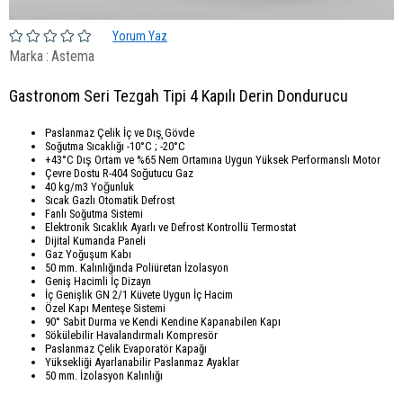
Yorum Yaz
Marka
:
Astema
Gastronom Seri Tezgah Tipi 4 Kapılı Derin Dondurucu
Paslanmaz Çelik İç ve Dış̧ Gövde
Soğutma Sıcaklığı -10°C ; -20°C
+43°C Dış Ortam ve %65 Nem Ortamına Uygun Yüksek Performanslı Motor
Çevre Dostu R-404 Soğutucu Gaz
40 kg/m3 Yoğunluk
Sıcak Gazlı Otomatik Defrost
Fanlı Soğutma Sistemi
Elektronik Sıcaklık Ayarlı ve Defrost Kontrollü Termostat
Dijital Kumanda Paneli
Gaz Yoğuşum Kabı
50 mm. Kalınlığında Poliüretan İzolasyon
Geniş Hacimli İç Dizayn
İç Genişlik GN 2/1 Küvete Uygun İç Hacim
Özel Kapı Menteşe Sistemi
90° Sabit Durma ve Kendi Kendine Kapanabilen Kapı
Sökülebilir Havalandırmalı Kompresör
Paslanmaz Çelik Evaporatör Kapağı
Yüksekliği Ayarlanabilir Paslanmaz Ayaklar
50 mm. İzolasyon Kalınlığı