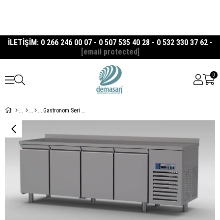
İLETİŞİM: 0 266 246 00 07 - 0 507 535 40 28 - 0 532 330 37 62 -
[email protected]
0
Gastronom Seri Tezgah Tipi 4 Kapılı Derin Dondurucu