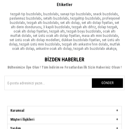
Etiketler
tezgah tip buzdolabı
,
buzdolabı
,
sanayi tipi buzdolabı
,
snack buzdolabı
,
paslanmaz buzdolabı
,
setaltı buzdolabı
,
tezgahtip buzdolabı
,
profesyonel
buzdolabı
,
tezgah altı buzdolabı
,
set altı dolap
,
set altı dolap fiyatları
,
set
altı derin dondurucu
,
3 kapili buzdolabı
,
tezgah altı difriz
,
dolap tezgah
,
ocak altı dolap fiyatları
,
tezgah altı
,
tezgah boyu buzdolabı
,
ocak altı
mutfak dolabı
,
set üstü ocak altı dolap fiyatları
,
masa altı mini buzdolabı
,
set üstü ocak altı dolap modelleri
,
dükkan buzdolabı fiyatları
,
set üstü altı
dolap
,
tezgah üstü mini buzdolabı
,
tezgah altı ankastre fırın dolabı
,
mutfak
ocak altı dolap
,
ankastre ocak altı dolap
,
tezgah altı buzdolabı akakçe
,
BIZDEN HABERLER
Bültenimize Üye Olun ! Tüm İndirim ve Fırsatlardan İlk Sizin Haberiniz Olsun !
GÖNDER
Kurumsal
Müşteri İlişkileri
Yardım