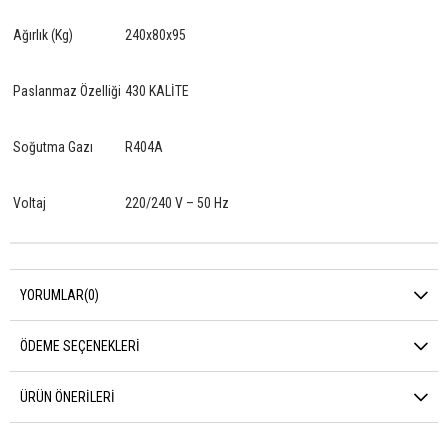
Ağırlık (Kg)
240x80x95
Paslanmaz Özelliği
430 KALİTE
Soğutma Gazı
R404A
Voltaj
220/240 V – 50 Hz
YORUMLAR
(0)
ÖDEME SEÇENEKLERI
ÜRÜN ÖNERILERI