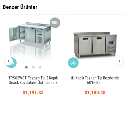
Benzer Ürünler
YENI
ÜRÜN
TPS62WOT- Tezgah Tip 2 Kapılı
İki Kapılı Tezgah Tip Buzdolabı
Snack Buzdolabı- Üst Tablasız
60'lık Seri
$1,191.83
$1,180.48