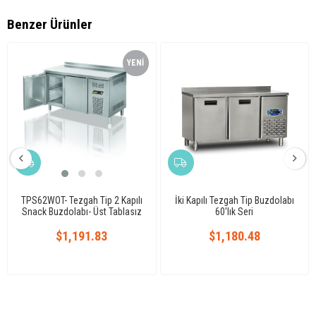
Benzer Ürünler
YENI
ÜRÜN
TPS62WOT- Tezgah Tip 2 Kapılı
İki Kapılı Tezgah Tip Buzdolabı
Snack Buzdolabı- Üst Tablasız
60'lık Seri
$1,191.83
$1,180.48