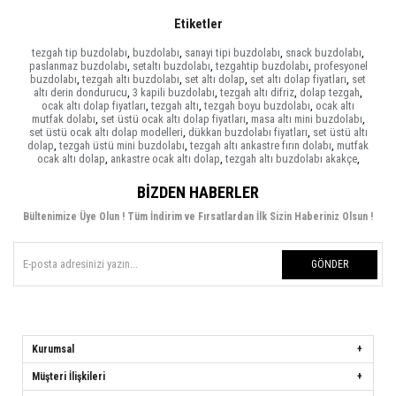
Etiketler
tezgah tip buzdolabı
,
buzdolabı
,
sanayi tipi buzdolabı
,
snack buzdolabı
,
paslanmaz buzdolabı
,
setaltı buzdolabı
,
tezgahtip buzdolabı
,
profesyonel
buzdolabı
,
tezgah altı buzdolabı
,
set altı dolap
,
set altı dolap fiyatları
,
set
altı derin dondurucu
,
3 kapili buzdolabı
,
tezgah altı difriz
,
dolap tezgah
,
ocak altı dolap fiyatları
,
tezgah altı
,
tezgah boyu buzdolabı
,
ocak altı
mutfak dolabı
,
set üstü ocak altı dolap fiyatları
,
masa altı mini buzdolabı
,
set üstü ocak altı dolap modelleri
,
dükkan buzdolabı fiyatları
,
set üstü altı
dolap
,
tezgah üstü mini buzdolabı
,
tezgah altı ankastre fırın dolabı
,
mutfak
ocak altı dolap
,
ankastre ocak altı dolap
,
tezgah altı buzdolabı akakçe
,
BIZDEN HABERLER
Bültenimize Üye Olun ! Tüm İndirim ve Fırsatlardan İlk Sizin Haberiniz Olsun !
GÖNDER
Kurumsal
Müşteri İlişkileri