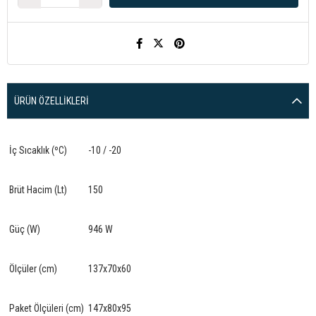
ÜRÜN ÖZELLIKLERI
İç Sıcaklık (ºC)
-10 / -20
Brüt Hacim (Lt)
150
Güç (W)
946 W
Ölçüler (cm)
137x70x60
Paket Ölçüleri (cm)
147x80x95