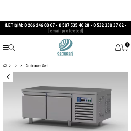
İLETİŞİM: 0 266 246 00 07 - 0 507 535 40 28 - 0 532 330 37 62 -
[email protected]
0
Gastronom Seri Cihazaltı 2 Kapılı Derin Dondurucu