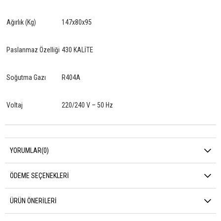
Ağırlık (Kg)
147x80x95
Paslanmaz Özelliği
430 KALİTE
Soğutma Gazı
R404A
Voltaj
220/240 V – 50 Hz
YORUMLAR
(0)
ÖDEME SEÇENEKLERI
ÜRÜN ÖNERILERI