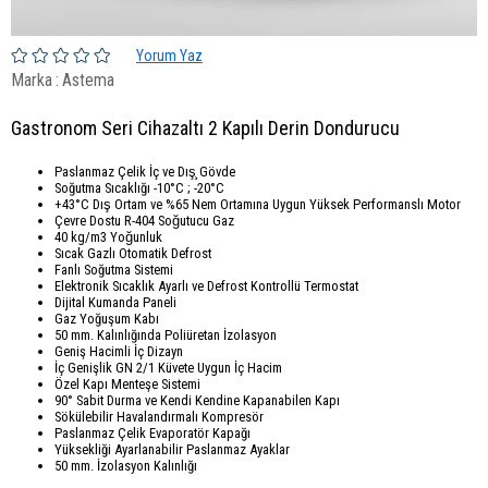
Yorum Yaz
Marka
:
Astema
Gastronom Seri Cihazaltı 2 Kapılı Derin Dondurucu
Paslanmaz Çelik İç ve Dış̧ Gövde
Soğutma Sıcaklığı -10°C ; -20°C
+43°C Dış Ortam ve %65 Nem Ortamına Uygun Yüksek Performanslı Motor
Çevre Dostu R-404 Soğutucu Gaz
40 kg/m3 Yoğunluk
Sıcak Gazlı Otomatik Defrost
Fanlı Soğutma Sistemi
Elektronik Sıcaklık Ayarlı ve Defrost Kontrollü Termostat
Dijital Kumanda Paneli
Gaz Yoğuşum Kabı
50 mm. Kalınlığında Poliüretan İzolasyon
Geniş Hacimli İç Dizayn
İç Genişlik GN 2/1 Küvete Uygun İç Hacim
Özel Kapı Menteşe Sistemi
90° Sabit Durma ve Kendi Kendine Kapanabilen Kapı
Sökülebilir Havalandırmalı Kompresör
Paslanmaz Çelik Evaporatör Kapağı
Yüksekliği Ayarlanabilir Paslanmaz Ayaklar
50 mm. İzolasyon Kalınlığı