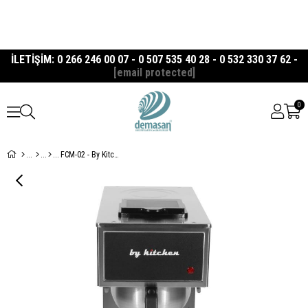
İLETİŞİM: 0 266 246 00 07 - 0 507 535 40 28 - 0 532 330 37 62 -
[email protected]
0
FCM-02 - By Kitchen Filtre Kahve Makinesi Çift Potlu