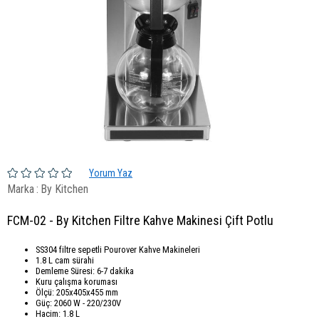
Yorum Yaz
Marka
:
By Kitchen
FCM-02 - By Kitchen Filtre Kahve Makinesi Çift Potlu
SS304 filtre sepetli Pourover Kahve Makineleri
1.8 L cam sürahi
Demleme Süresi: 6-7 dakika
Kuru çalışma koruması
Ölçü: 205x405x455 mm
Güç: 2060 W - 220/230V
Hacim: 1.8 L