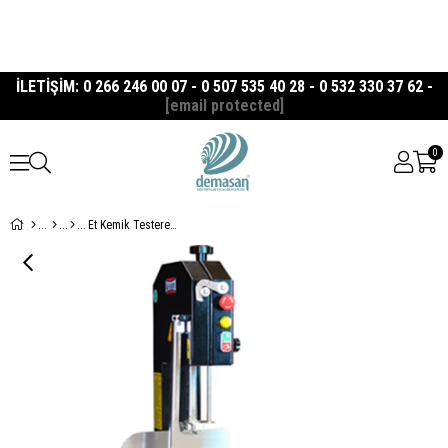
İLETİŞİM: 0 266 246 00 07 - 0 507 535 40 28 - 0 532 330 37 62 -
[email protected]
0
Et Kemik Testeresi