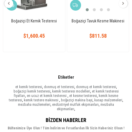
Boğaziçi Et Kemik Testeresi
Boğaziçi Tavuk Kesme Makinesi
$1,600.45
$811.58
Etiketler
et kemik testeresi
,
donmuş et testeresi
,
donmuş et kemik testeresi
,
boğaziçi kemik testeresi
,
kemik testeresi modelleri
,
et kemik testeresi
fiyatları
,
en ucuz et kemik testeresi
,
et kesme testeresi
,
kemik kesme
testeresi
,
kemik testere makinesi
,
boğaziçi makina bayi
,
kasap malzemeleri
,
mezbaha mazlemeleri
,
endüstriyel mutfak ekipmanları
,
mezbaha
ekipmanları
,
BIZDEN HABERLER
Bültenimize Üye Olun ! Tüm İndirim ve Fırsatlardan İlk Sizin Haberiniz Olsun !