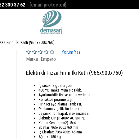
532 330 37 62 -
[email protected]
Favorilerim
0
izza Fırını İki Katlı (965x900x760)
Yorum Yaz
Marka
:
Empero
Elektrikli Pizza Fırını İki Katlı (965x900x760)
İç sıcaklık göstergesi.
400 ºC maksimum sıcaklık.
Ayarlanabilir üst ve alt ısı verimleri.
Refraktör pişirme taşı.
Fırın içi aydınlatma lambası.
Paslanmaz çelik ön kapak.
Dayanıklı ön kapak mekanizması.
Elektrik Girişi: 400V AC 3N PE
Kablo Kesiti (mm2): 5x4
Ebatlar: 965x900x760 mm
İç Ebatlar: 705x705x145 mm
Ağırlık: 150 kg