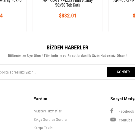
 Atalay 40x40
APF-50-/1 - Pizza Fırını Atalay
APF-50/2 - P
50x50 Tek Katlı
54
$832.01
$
BIZDEN HABERLER
Bültenimize Üye Olun ! Tüm İndirim ve Fırsatlardan İlk Sizin Haberiniz Olsun !
GÖNDER
Yardım
Sosyal Medy
Müşteri Hizmetleri
Facebook
Sıkça Sorulan Sorular
Youtube
Kargo Takibi