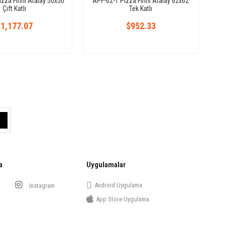
izza Fırını Atalay 50x50
APF-62-1 Pizza Fırını Atalay 62x62
Çift Katlı
Tek Katlı
1,177.07
$952.33
a
Uygulamalar
Android Uygulama
Instagram
App Store Uygulama