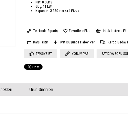
Net: 0,66m3
Güç: 11 kW
Kapasite: Ø 330 mm 4+4 Pizza
Telefonla Sipariş
Favorilere Ekle
İstek Listeme Ekl
Karşılaştır
Fiyat Düşünce Haber Ver
Kargo Bedav
TAVSIYE ET
YORUM YAZ
SATICIYA SORU SO
ekleri
Ürün Önerileri