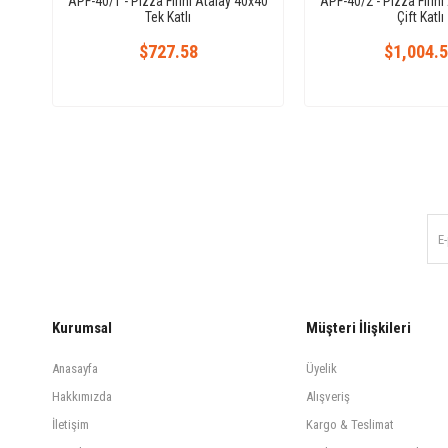
APF-40/1 - Pizza Fırını Atalay 40x40
APF-40/2 - Pizza Fırını
Tek Katlı
Çift Katlı
$727.58
$1,004.
Kurumsal
Müşteri İlişkileri
Anasayfa
Üyelik
Hakkımızda
Alışveriş
İletişim
Kargo & Teslimat