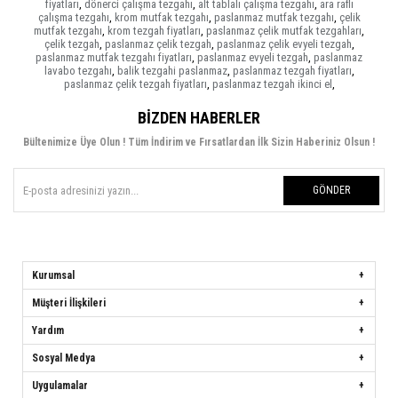
fiyatları
,
dönerci çalışma tezgahı
,
alt tablalı çalışma tezgahı
,
ara raflı
çalışma tezgahı
,
krom mutfak tezgahı
,
paslanmaz mutfak tezgahı
,
çelik
mutfak tezgahı
,
krom tezgah fiyatları
,
paslanmaz çelik mutfak tezgahları
,
çelik tezgah
,
paslanmaz çelik tezgah
,
paslanmaz çelik evyeli tezgah
,
paslanmaz mutfak tezgahı fiyatları
,
paslanmaz evyeli tezgah
,
paslanmaz
lavabo tezgahı
,
balik tezgahi paslanmaz
,
paslanmaz tezgah fiyatları
,
paslanmaz çelik tezgah fiyatları
,
paslanmaz tezgah ikinci el
,
BIZDEN HABERLER
Bültenimize Üye Olun ! Tüm İndirim ve Fırsatlardan İlk Sizin Haberiniz Olsun !
GÖNDER
Kurumsal
Müşteri İlişkileri
Yardım
Sosyal Medya
Uygulamalar