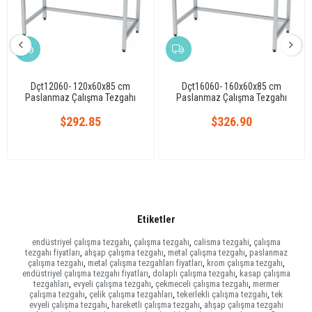
Dçt12060- 120x60x85 cm
Dçt16060- 160x60x85 cm
Paslanmaz Çalışma Tezgahı
Paslanmaz Çalışma Tezgahı
$292.85
$326.90
Etiketler
endüstriyel çalışma tezgahı
,
çalışma tezgahı
,
calisma tezgahi
,
çalışma
tezgahı fiyatları
,
ahşap çalışma tezgahı
,
metal çalışma tezgahı
,
paslanmaz
çalışma tezgahı
,
metal çalışma tezgahları fiyatları
,
krom çalışma tezgahı
,
endüstriyel çalışma tezgahı fiyatları
,
dolaplı çalışma tezgahı
,
kasap çalışma
tezgahları
,
evyeli çalışma tezgahı
,
çekmeceli çalışma tezgahı
,
mermer
çalışma tezgahı
,
çelik çalışma tezgahları
,
tekerlekli çalışma tezgahı
,
tek
evyeli çalışma tezgahı
,
hareketli çalışma tezgahı
,
ahşap çalışma tezgahı