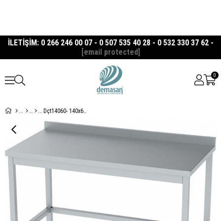
İLETİŞİM: 0 266 246 00 07 - 0 507 535 40 28 - 0 532 330 37 62 -
[email protected]
0
Dçt14060- 140x60x85 cm Paslanmaz Çalışma Tezgahı