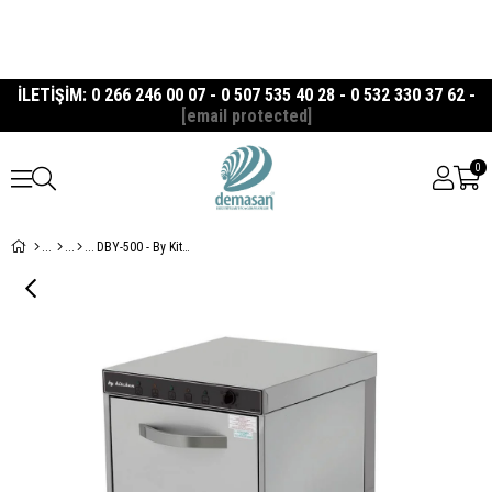
İLETİŞİM: 0 266 246 00 07 - 0 507 535 40 28 - 0 532 330 37 62 -
[email protected]
0
DBY-500 - By Kitchen Tezgah Altı Bulaşık Makinesi