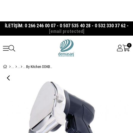
İLETİŞİM: 0 266 246 00 07 - 0 507 535 40 28 - 0 532 330 37 62 -
[email protected]
0
By Kitchen DDKB Motorlu Döner Kesme Makinesi