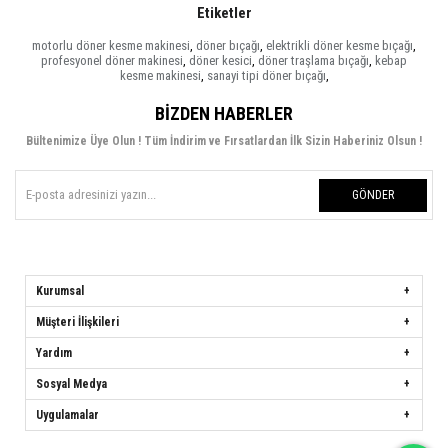
Etiketler
motorlu döner kesme makinesi
,
döner bıçağı
,
elektrikli döner kesme bıçağı
,
profesyonel döner makinesi
,
döner kesici
,
döner traşlama bıçağı
,
kebap
kesme makinesi
,
sanayi tipi döner bıçağı
,
BIZDEN HABERLER
Bültenimize Üye Olun ! Tüm İndirim ve Fırsatlardan İlk Sizin Haberiniz Olsun !
GÖNDER
Kurumsal
Müşteri İlişkileri
Yardım
Sosyal Medya
Uygulamalar