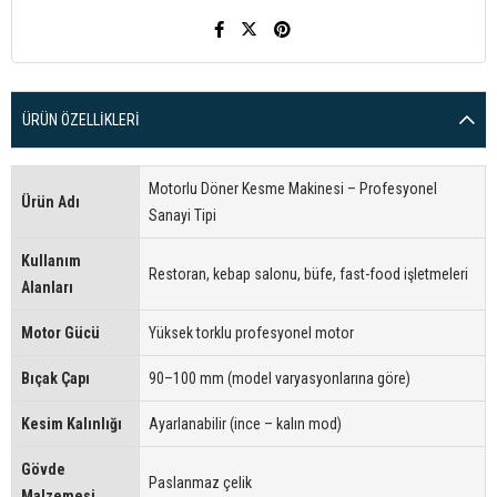
ÜRÜN ÖZELLIKLERI
Motorlu Döner Kesme Makinesi – Profesyonel
Ürün Adı
Sanayi Tipi
Kullanım
Restoran, kebap salonu, büfe, fast-food işletmeleri
Alanları
Motor Gücü
Yüksek torklu profesyonel motor
Bıçak Çapı
90–100 mm (model varyasyonlarına göre)
Kesim Kalınlığı
Ayarlanabilir (ince – kalın mod)
Gövde
Paslanmaz çelik
Malzemesi