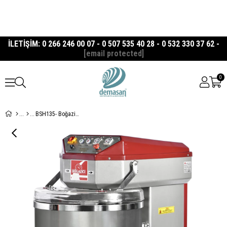
İLETİŞİM: 0 266 246 00 07 - 0 507 535 40 28 - 0 532 330 37 62 -
[email protected]
0
BSH135- Boğaziçi 135 Kg Spiral Hamur Yoğurma Makinası