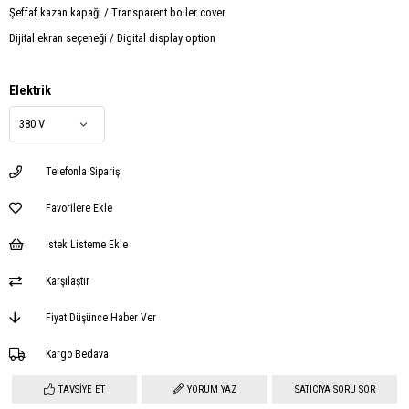
Şeffaf kazan kapağı / Transparent boiler cover
Dijital ekran seçeneği / Digital display option
Elektrik
Telefonla Sipariş
Favorilere Ekle
İstek Listeme Ekle
Karşılaştır
Fiyat Düşünce Haber Ver
Kargo Bedava
TAVSIYE ET
YORUM YAZ
SATICIYA SORU SOR