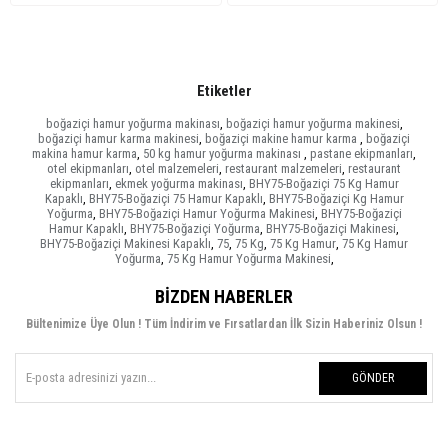
Etiketler
boğaziçi hamur yoğurma makinası
,
boğaziçi hamur yoğurma makinesi
,
boğaziçi hamur karma makinesi
,
boğaziçi makine hamur karma
,
boğaziçi
makina hamur karma
,
50 kg hamur yoğurma makinası
,
pastane ekipmanları
,
otel ekipmanları
,
otel malzemeleri
,
restaurant malzemeleri
,
restaurant
ekipmanları
,
ekmek yoğurma makinası
,
BHY75-Boğaziçi 75 Kg Hamur
Kapaklı
,
BHY75-Boğaziçi 75 Hamur Kapaklı
,
BHY75-Boğaziçi Kg Hamur
Yoğurma
,
BHY75-Boğaziçi Hamur Yoğurma Makinesi
,
BHY75-Boğaziçi
Hamur Kapaklı
,
BHY75-Boğaziçi Yoğurma
,
BHY75-Boğaziçi Makinesi
,
BHY75-Boğaziçi Makinesi Kapaklı
,
75
,
75 Kg
,
75 Kg Hamur
,
75 Kg Hamur
Yoğurma
,
75 Kg Hamur Yoğurma Makinesi
,
BIZDEN HABERLER
Bültenimize Üye Olun ! Tüm İndirim ve Fırsatlardan İlk Sizin Haberiniz Olsun !
GÖNDER