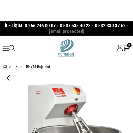
İLETİŞİM: 0 266 246 00 07 - 0 507 535 40 28 - 0 532 330 37 62 -
[email protected]
0
BHY75-Boğaziçi 75 Kg Hamur Yoğurma Makinesi