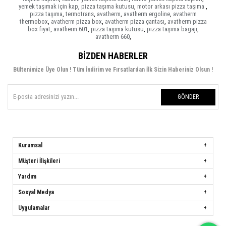
yemek taşımak için kap
,
pizza taşıma kutusu
,
motor arkası pizza taşıma
,
pizza taşıma
,
termotrans
,
avatherm
,
avatherm ergoline
,
avatherm
thermobox
,
avatherm pizza box
,
avatherm pizza çantası
,
avatherm pizza
box fiyat
,
avatherm 601
,
pizza taşıma kutusu
,
pizza taşıma bagajı
,
avatherm 660
,
BIZDEN HABERLER
Bültenimize Üye Olun ! Tüm İndirim ve Fırsatlardan İlk Sizin Haberiniz Olsun !
GÖNDER
Kurumsal
Müşteri İlişkileri
Yardım
Sosyal Medya
Uygulamalar