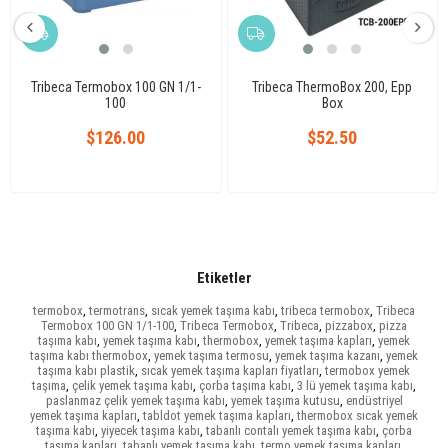
Tribeca Termobox 100 GN 1/1-
Tribeca ThermoBox 200, Epp
100
Box
$126.00
$52.50
Etiketler
termobox
,
termotrans
,
sıcak yemek taşıma kabı
,
tribeca termobox
,
Tribeca
Termobox 100 GN 1/1-100
,
Tribeca Termobox
,
Tribeca
,
pizzabox
,
pizza
taşıma kabı
,
yemek taşıma kabı
,
thermobox
,
yemek taşıma kapları
,
yemek
taşıma kabı thermobox
,
yemek taşıma termosu
,
yemek taşıma kazanı
,
yemek
taşıma kabı plastik
,
sıcak yemek taşıma kapları fiyatları
,
termobox yemek
taşıma
,
çelik yemek taşıma kabı
,
çorba taşıma kabı
,
3 lü yemek taşıma kabı
,
paslanmaz çelik yemek taşıma kabı
,
yemek taşıma kutusu
,
endüstriyel
yemek taşıma kapları
,
tabldot yemek taşıma kapları
,
thermobox sıcak yemek
taşıma kabı
,
yiyecek taşıma kabı
,
tabanlı contalı yemek taşıma kabı
,
çorba
taşıma kapları
,
tabanlı yemek taşıma kabı
,
termo yemek taşıma kapları
,