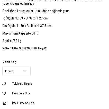
(özel sipariş edilmelidir)
Özel köşe koruyucular ürünü daha sağlamlaştırır.
İç Ölçüler L: 53 x B: 38 x H: 27 cm
Dış Öçüler L: 60 x B: 46 x H: 37.5 cm
Maksimum Kapasite 50 lt.
Ağırlık : 7.2 kg
Renk : Kırmızı, Siyah, Sarı, Beyaz
Renk Seç
Telefonla Sipariş
Favorilere Ekle
İstek Listeme Ekle