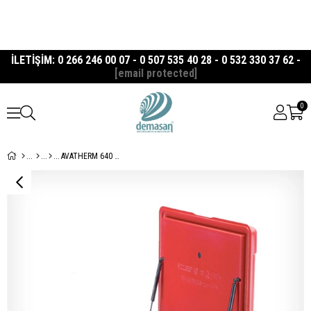
İLETİŞİM: 0 266 246 00 07 - 0 507 535 40 28 - 0 532 330 37 62 -
[email protected]
0
AVATHERM 640 Motor Arkası Taşıma Thermobox