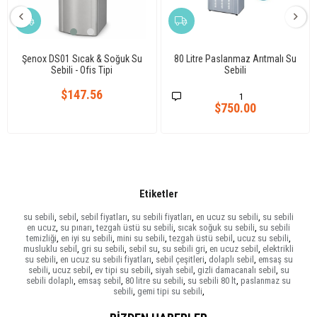
Şenox DS01 Sıcak & Soğuk Su
80 Litre Paslanmaz Arıtmalı Su
Sebili - Ofis Tipi
Sebili
$147.56
1
$750.00
Etiketler
su sebili
,
sebil
,
sebil fiyatları
,
su sebili fiyatları
,
en ucuz su sebili
,
su sebili
en ucuz
,
su pınarı
,
tezgah üstü su sebili
,
sıcak soğuk su sebili
,
su sebili
temizliği
,
en iyi su sebili
,
mini su sebili
,
tezgah üstü sebil
,
ucuz su sebili
,
musluklu sebil
,
gri su sebili
,
sebil su
,
su sebili gri
,
en ucuz sebil
,
elektrikli
su sebili
,
en ucuz su sebili fiyatları
,
sebil çeşitleri
,
dolaplı sebil
,
emsaş su
sebili
,
ucuz sebil
,
ev tipi su sebili
,
siyah sebil
,
gizli damacanalı sebil
,
su
sebili dolaplı
,
emsaş sebil
,
80 litre su sebili
,
su sebili 80 lt
,
paslanmaz su
sebili
,
gemi tipi su sebili
,