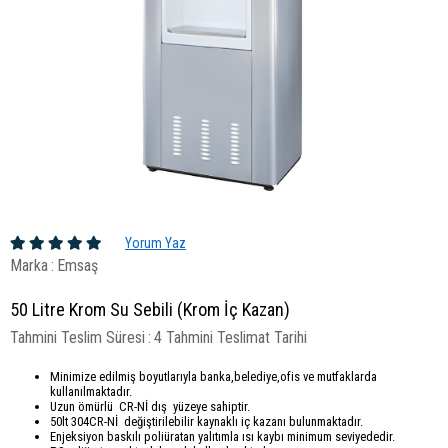
Yorum Yaz
Marka
:
Emsaş
50 Litre Krom Su Sebili (Krom İç Kazan)
Tahmini Teslim Süresi
:
4 Tahmini Teslimat Tarihi
Minimize edilmiş boyutlarıyla banka,belediye,ofis ve mutfaklarda
kullanılmaktadır.
Uzun ömürlü CR-Nİ dış yüzeye sahiptir.
50lt 304CR-Nİ değiştirilebilir kaynaklı iç kazanı bulunmaktadır.
Enjeksiyon baskılı poliüratan yalıtımla ısı kaybı minimum seviyededir.