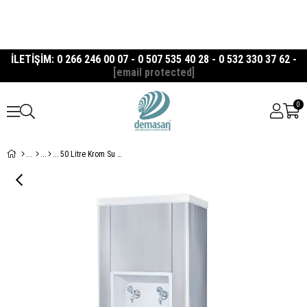
İLETİŞİM: 0 266 246 00 07 - 0 507 535 40 28 - 0 532 330 37 62 -
[email protected]
0
50 Litre Krom Su Sebili (Krom İç Kazan)