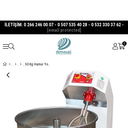
İLETİŞİM: 0 266 246 00 07 - 0 507 535 40 28 - 0 532 330 37 62 -
[email protected]
0
50 Kg Hamur Yoğurma Makinası