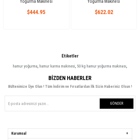
Yoğurma Makinesi
Yoğurma Makinesi
$444.95
$622.02
Etiketler
hamur yoğurma
,
hamur karma makinesi
,
50 kg hamur yoğurma makinası
,
BIZDEN HABERLER
Bültenimize Üye Olun ! Tüm İndirim ve Fırsatlardan İlk Sizin Haberiniz Olsun !
GÖNDER
Kurumsal