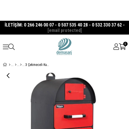
İLETİŞİM: 0 266 246 00 07 - 0 507 535 40 28 - 0 532 330 37 62 -
[email protected]
0
3 Çekmeceli Kumpir Fırını, Gazlı