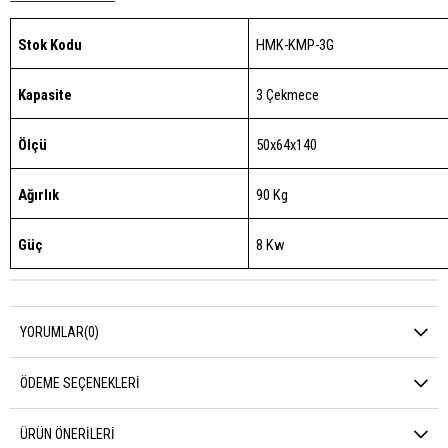
Stok Kodu
HMK-KMP-3G
Kapasite
3 Çekmece
Ölçü
50x64x140
Ağırlık
90 Kg
Güç
8 Kw
YORUMLAR
(0)
ÖDEME SEÇENEKLERI
ÜRÜN ÖNERILERI