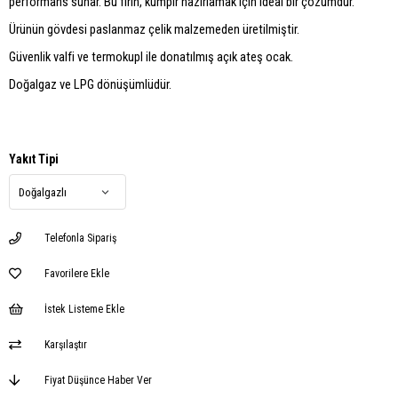
performans sunar. Bu fırın, kumpir hazırlamak için ideal bir çözümdür.
Ürünün gövdesi paslanmaz çelik malzemeden üretilmiştir.
Güvenlik valfi ve termokupl ile donatılmış açık ateş ocak.
Doğalgaz ve LPG dönüşümlüdür.
Yakıt Tipi
Telefonla Sipariş
Favorilere Ekle
İstek Listeme Ekle
Karşılaştır
Fiyat Düşünce Haber Ver