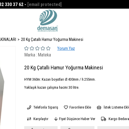
532 330 37 62 -
[email protected]
Favorilerim
0
KİNALARI
20 Kg Çatallı Hamur Yoğurma Makinesi
Yorum Yaz
Marka
:
Mateka
20 Kg Çatallı Hamur Yoğurma Makinesi
HYM 360m: Kazan boyutları Ø:430mm / h:255mm.
Yaklaşık kazan çalışma hacmi 30 litre.
Telefonla Sipariş
Favorilere Ekle
İstek Listeme Ekl
Karşılaştır
Fiyat Düşünce Haber Ver
Kargo Bedav