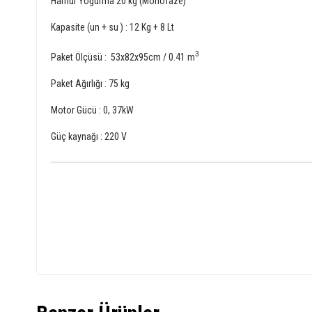
Hamur Yoğurma 20 kg (Monofaze)
Kapasite (un + su ) : 12 Kg + 8 Lt
3
Paket Ölçüsü : 53x82x95cm / 0.41 m
Paket Ağırlığı : 75 kg
Motor Gücü : 0, 37kW
Güç kaynağı : 220 V