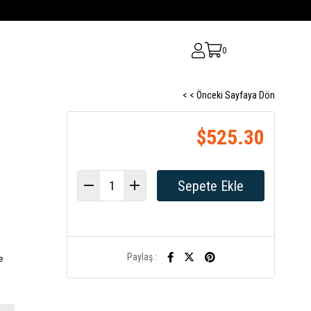
0
< < Önceki Sayfaya Dön
$525.30
Paylaş :
e
a