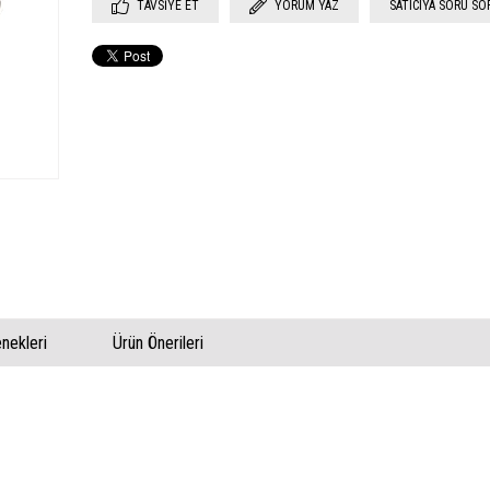
TAVSIYE ET
YORUM YAZ
SATICIYA SORU SO
ekleri
Ürün Önerileri