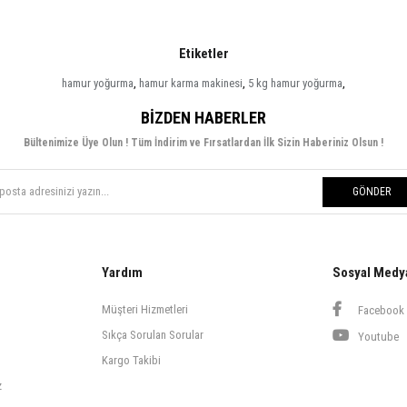
Etiketler
hamur yoğurma
,
hamur karma makinesi
,
5 kg hamur yoğurma
,
BIZDEN HABERLER
Bültenimize Üye Olun ! Tüm İndirim ve Fırsatlardan İlk Sizin Haberiniz Olsun !
GÖNDER
Yardım
Sosyal Medy
Müşteri Hizmetleri
Facebook
Sıkça Sorulan Sorular
Youtube
Kargo Takibi
z