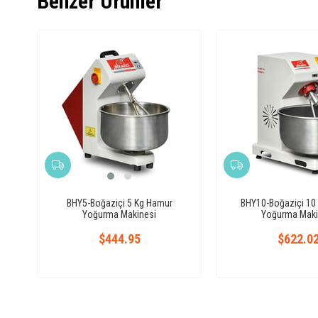
Benzer Ürünler
BHY5-Boğaziçi 5 Kg Hamur
BHY10-Boğaziçi 10
Yoğurma Makinesi
Yoğurma Maki
$444.95
$622.0