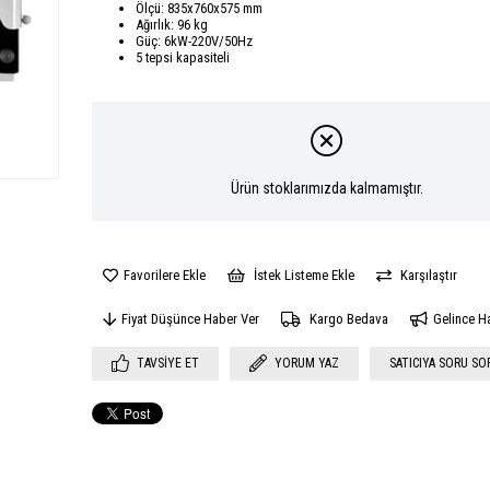
Ölçü: 835x760x575 mm
Ağırlık: 96 kg
Güç: 6kW-220V/50Hz
5 tepsi kapasiteli
Ürün stoklarımızda kalmamıştır.
Favorilere Ekle
İstek Listeme Ekle
Karşılaştır
Fiyat Düşünce Haber Ver
Kargo Bedava
Gelince H
TAVSIYE ET
YORUM YAZ
SATICIYA SORU SO