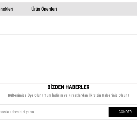
ekleri
Ürün Önerileri
BIZDEN HABERLER
Bültenimize Üye Olun ! Tüm İndirim ve Fırsatlardan İlk Sizin Haberiniz Olsun !
GÖNDER