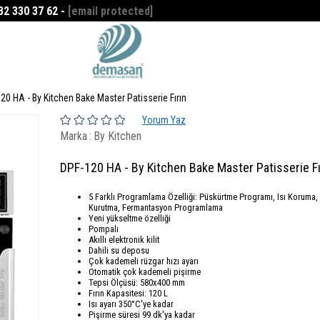
532 330 37 62 -
[email protected]
Favorilerim
0
20 HA - By Kitchen Bake Master Patisserie Fırın
Yorum Yaz
Marka
:
By Kitchen
DPF-120 HA - By Kitchen Bake Master Patisserie Fı
5 Farklı Programlama Özelliği: Püskürtme Programı, Isı Koruma,
Kurutma, Fermantasyon Programlama
Yeni yükseltme özelliği
Pompalı
Akıllı elektronik kilit
Dahili su deposu
Çok kademeli rüzgar hızı ayarı
Otomatik çok kademeli pişirme
Tepsi Ölçüsü: 580x400 mm
Fırın Kapasitesi: 120 L
Isı ayarı 350°C'ye kadar
Pişirme süresi 99 dk'ya kadar