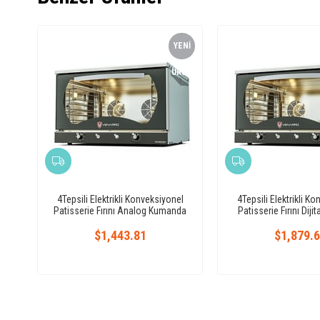
YENI
ÜRÜN
4Tepsili Elektrikli Konveksiyonel
4Tepsili Elektrikli K
Patisserie Fırını Analog Kumanda
Patisserie Fırını Diji
(DEFP4)
$1,443.81
$1,879.