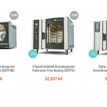
YENI
YENI
ÜRÜN
ÜRÜN
onveksiyonel
6Tepsili Elektrikli Konveksiyonel
Dijital
tal (DEFP4D)
Patisserie Fırını Analog (DEFP6)
Konveksiyo
68
$2,837.69
$