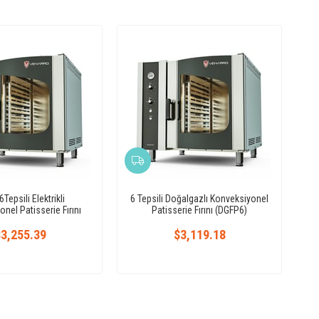
 6Tepsili Elektrikli
6 Tepsili Doğalgazlı Konveksiyonel
nel Patisserie Fırını
Patisserie Fırını (DGFP6)
(DEFPD6)
3,255.39
$3,119.18