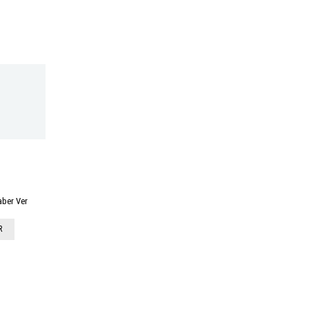
aber Ver
R