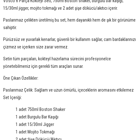
Vosco 6 Parça Kokteyl Seti, 750ml Boston shaker, burgulu bar kaşığı,
15/30ml jigger, mojito tokmağı ve 2 adet şişe dökücü/akıtıcı içerir.
Paslanmaz çelikten üretilmiş bu set, hem dayanıklı hem de şık bir görünüme
sahiptir.
Pürüzsüz ve yuvarlak kenarlar, güvenli bir kullanım sağlar, cam bardaklarınızı
çizmez ve içerken size zarar vermez.
Setin tüm parçaları, kokteyl hazırlama sürecini profesyonelce
yönetebilmeniz için gerekli tüm araçları sunar.
Öne Çıkan Özellikler:
Paslanmaz Çelik: Sağlam ve uzun ömürlü, içeceklerin aromasını etkilemez
Set İçeriği:
1 adet 750ml Boston Shaker
1 adet Burgulu Bar Kaşığı
1 adet 15/30ml Jigger
1 adet Mojito Tokmağı
2 adet Şişe Dökücü/Akıtıcı