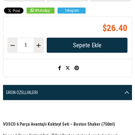
WhatsApp
Telegram
$26.40
ÜRÜN ÖZELLIKLERI
VOSCO 6 Parça Avantajlı Kokteyl Seti – Boston Shaker (750ml)