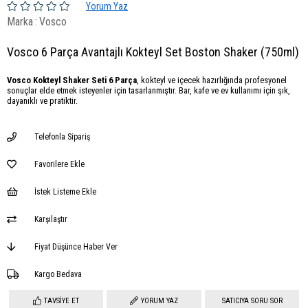
Yorum Yaz
Marka
:
Vosco
Vosco 6 Parça Avantajlı Kokteyl Set Boston Shaker (750ml)
Vosco Kokteyl Shaker Seti 6 Parça
, kokteyl ve içecek hazırlığında profesyonel
sonuçlar elde etmek isteyenler için tasarlanmıştır. Bar, kafe ve ev kullanımı için şık,
dayanıklı ve pratiktir.
Telefonla Sipariş
Favorilere Ekle
İstek Listeme Ekle
Karşılaştır
Fiyat Düşünce Haber Ver
Kargo Bedava
TAVSIYE ET
YORUM YAZ
SATICIYA SORU SOR