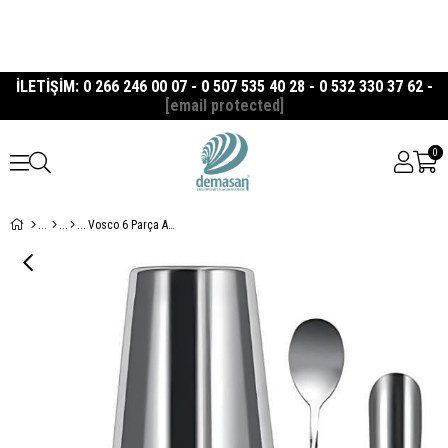
İLETİŞİM: 0 266 246 00 07 - 0 507 535 40 28 - 0 532 330 37 62 -
[email protected]
0
Vosco 6 Parça Avantajlı Kokteyl Set Boston Shaker (750ml)