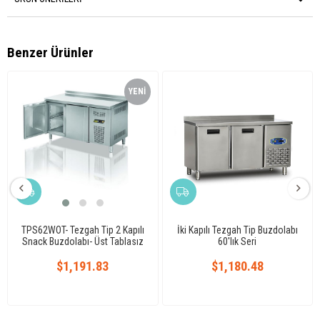
Benzer Ürünler
YENI
ÜRÜN
TPS62WOT- Tezgah Tip 2 Kapılı
İki Kapılı Tezgah Tip Buzdolabı
Snack Buzdolabı- Üst Tablasız
60'lık Seri
$1,191.83
$1,180.48