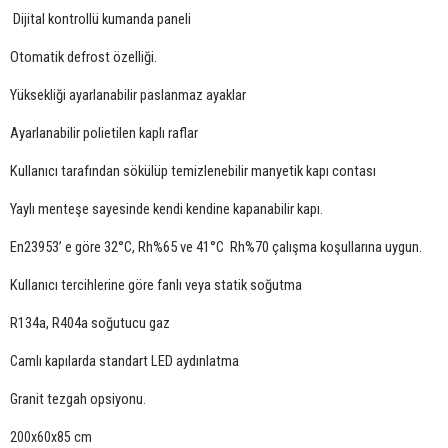
Dijital kontrollü kumanda paneli
Otomatik defrost özelliği.
Yüksekliği ayarlanabilir paslanmaz ayaklar
Ayarlanabilir polietilen kaplı raflar
Kullanıcı tarafından sökülüp temizlenebilir manyetik kapı contası
Yaylı menteşe sayesinde kendi kendine kapanabilir kapı.
En23953’ e göre 32°C, Rh%65 ve 41°C Rh%70 çalışma koşullarına uygun.
Kullanıcı tercihlerine göre fanlı veya statik soğutma
R134a, R404a soğutucu gaz
Camlı kapılarda standart LED aydınlatma
Granit tezgah opsiyonu.
200x60x85 cm