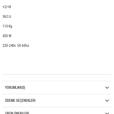
+2/+8
362 Lt
110 Kg
420 W
220-240v 50-60hz
YORUMLAR
(0)
ÖDEME SEÇENEKLERI
ÜRÜN ÖNERILERI