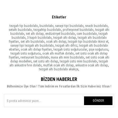
Etiketler
tezgah tip buzdolabı
,
buzdolabı
,
sanayi tipi buzdolabı
,
snack buzdolabı
,
setaltı buzdolabı
,
tezgahtip buzdolabı
,
profesyonel buzdolabı
,
tezgah altı
buzdolabı
,
set altı dolap
,
endüstriyel buzdolabı
,
cam buzdolabı
,
tezgah
buzdolabı
,
3 kapılı buzdolabı
,
tezgah altı dolap
,
tezgah altı buzdolabı
fiyatları
,
set altı buzdolabı
,
ocak altı dolap
,
tezgah tipi buzdolabı ikinci el
,
sanayi tipi tezgah altı buzdolabı
,
tezgah altı difriz
,
tezgah altı buzdolabı
ebatları
,
ocak altı dolap fiyatları
,
tezgah üstü soğutucular
,
şişe soğutucu
,
tezgah üstü soğutucu
,
ocak altı mutfak dolabı
,
set üstü ocak altı dolap
fiyatları
,
restaurant buzdolabı
,
masa altı mini buzdolabı
,
set üstü ocak altı
dolap modelleri
,
set üstü altı dolap
,
tezgah üstü mini buzdolabı
,
tezgah
altı ankastre fırın dolabı
,
mutfak ocak altı dolap
,
ankastre ocak altı dolap
,
tezgah altı buzdolabı akakçe
,
BIZDEN HABERLER
Bültenimize Üye Olun ! Tüm İndirim ve Fırsatlardan İlk Sizin Haberiniz Olsun !
GÖNDER