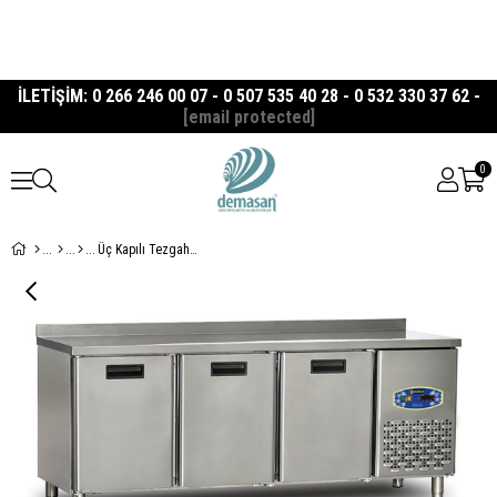
İLETİŞİM: 0 266 246 00 07 - 0 507 535 40 28 - 0 532 330 37 62 -
[email protected]
0
Üç Kapılı Tezgah Tip Buzdolabı 60'lık Seri