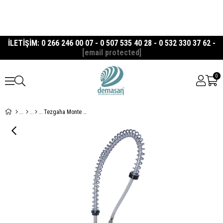
İLETİŞİM: 0 266 246 00 07 - 0 507 535 40 28 - 0 532 330 37 62 -
[email protected]
0
Tezgaha Monte Çevirmeli Ara Musluklu Duş Su Sprey Ünitesi