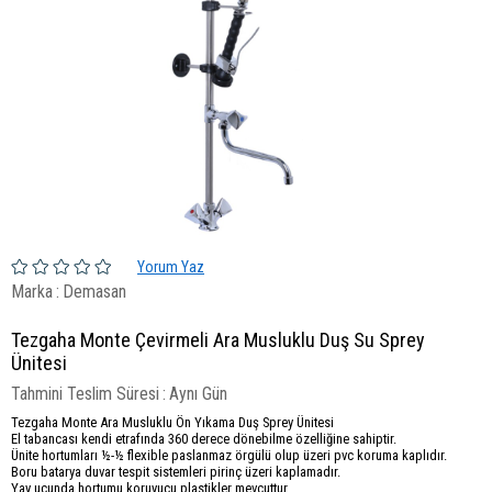
Yorum Yaz
Marka
:
Demasan
Tezgaha Monte Çevirmeli Ara Musluklu Duş Su Sprey
Ünitesi
Tahmini Teslim Süresi
:
Aynı Gün
Tezgaha Monte Ara Musluklu Ön Yıkama Duş Sprey Ünitesi
El tabancası kendi etrafında 360 derece dönebilme özelliğine sahiptir.
Ünite hortumları ½-½ flexible paslanmaz örgülü olup üzeri pvc koruma kaplıdır.
Boru batarya duvar tespit sistemleri pirinç üzeri kaplamadır.
Yay ucunda hortumu koruyucu plastikler mevcuttur.