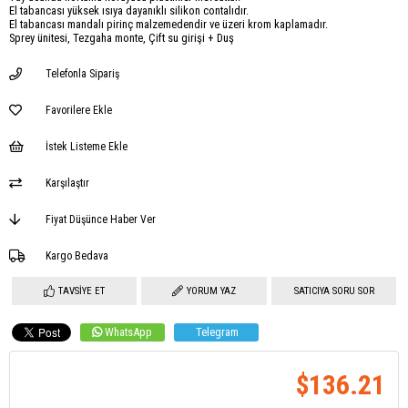
El tabancası yüksek ısıya dayanıklı silikon contalıdır.
El tabancası mandalı pirinç malzemedendir ve üzeri krom kaplamadır.
Sprey ünitesi, Tezgaha monte, Çift su girişi + Duş
Telefonla Sipariş
Favorilere Ekle
İstek Listeme Ekle
Karşılaştır
Fiyat Düşünce Haber Ver
Kargo Bedava
TAVSIYE ET
YORUM YAZ
SATICIYA SORU SOR
WhatsApp
Telegram
$136.21