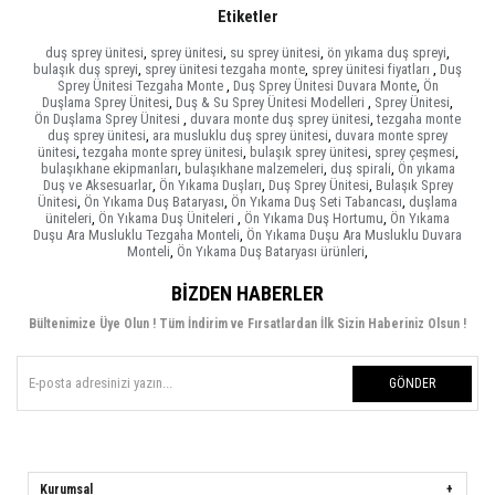
Etiketler
duş sprey ünitesi
,
sprey ünitesi
,
su sprey ünitesi
,
ön yıkama duş spreyi
,
bulaşık duş spreyi
,
sprey ünitesi tezgaha monte
,
sprey ünitesi fiyatları
,
Duş
Sprey Ünitesi Tezgaha Monte
,
Duş Sprey Ünitesi Duvara Monte
,
Ön
Duşlama Sprey Ünitesi
,
Duş & Su Sprey Ünitesi Modelleri
,
Sprey Ünitesi
,
Ön Duşlama Sprey Ünitesi
,
duvara monte duş sprey ünitesi
,
tezgaha monte
duş sprey ünitesi
,
ara musluklu duş sprey ünitesi
,
duvara monte sprey
ünitesi
,
tezgaha monte sprey ünitesi
,
bulaşık sprey ünitesi
,
sprey çeşmesi
,
bulaşıkhane ekipmanları
,
bulaşıkhane malzemeleri
,
duş spirali
,
Ön yıkama
Duş ve Aksesuarlar
,
Ön Yıkama Duşları
,
Duş Sprey Ünitesi
,
Bulaşık Sprey
Ünitesi
,
Ön Yıkama Duş Bataryası
,
Ön Yıkama Duş Seti Tabancası
,
duşlama
üniteleri
,
Ön Yıkama Duş Üniteleri
,
Ön Yıkama Duş Hortumu
,
Ön Yıkama
Duşu Ara Musluklu Tezgaha Monteli
,
Ön Yıkama Duşu Ara Musluklu Duvara
Monteli
,
Ön Yıkama Duş Bataryası ürünleri
,
BIZDEN HABERLER
Bültenimize Üye Olun ! Tüm İndirim ve Fırsatlardan İlk Sizin Haberiniz Olsun !
GÖNDER
Kurumsal