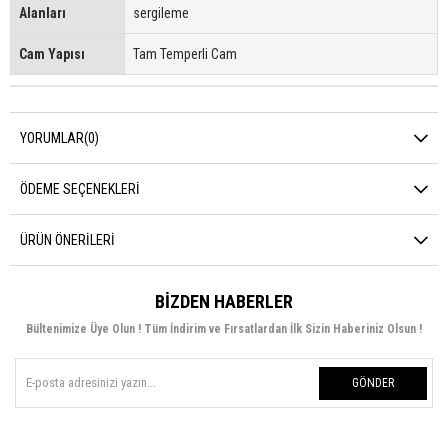
Alanları
sergileme
Cam Yapısı
Tam Temperli Cam
YORUMLAR
(0)
ÖDEME SEÇENEKLERI
ÜRÜN ÖNERILERI
BIZDEN HABERLER
Bültenimize Üye Olun ! Tüm İndirim ve Fırsatlardan İlk Sizin Haberiniz Olsun !
GÖNDER