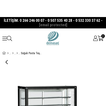
İLETİŞİM: 0 266 246 00 07 - 0 507 535 40 28 - 0 532 330 37 62 -
[email protected]
0
Soğuk Pasta Teşhir Dolabı 160 cm Düz Camlı