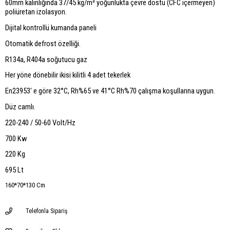
60mm kalınlığında 37/45 kg/m³ yoğunlukta çevre dostu (CFC içermeyen)
poliüretan izolasyon.
Dijital kontrollü kumanda paneli
Otomatik defrost özelliği.
R134a, R404a soğutucu gaz
Her yöne dönebilir ikisi kilitli 4 adet tekerlek
En23953' e göre 32°C, Rh%65 ve 41°C Rh%70 çalışma koşullarına uygun.
Düz camlı.
220-240 / 50-60 Volt/Hz
700 Kw
220 Kg
695 Lt
160*70*130 Cm
Telefonla Sipariş