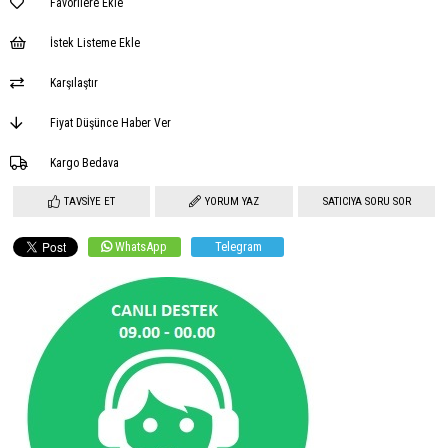
Favorilere Ekle
İstek Listeme Ekle
Karşılaştır
Fiyat Düşünce Haber Ver
Kargo Bedava
TAVSIYE ET
YORUM YAZ
SATICIYA SORU SOR
WhatsApp
Telegram