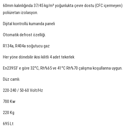
60mm kalınlığında 37/45 kg/m³ yoğunlukta çevre dostu (CFC içermeyen)
poliüretan izolasyon.
Dijital kontrollü kumanda paneli
Otomatik defrost özelliği.
R134a, R404a soğutucu gaz
Her yöne dönebilir ikisi kilitli 4 adet tekerlek
En23953' e göre 32°C, Rh%65 ve 41°C Rh%70 çalışma koşullarına uygun.
Düz camlı.
220-240 / 50-60 Volt/Hz
700 Kw
220 Kg
695 Lt