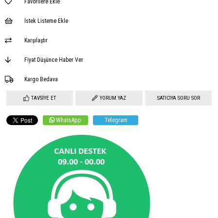
Favorilere Ekle
İstek Listeme Ekle
Karşılaştır
Fiyat Düşünce Haber Ver
Kargo Bedava
TAVSIYE ET
YORUM YAZ
SATICIYA SORU SOR
WhatsApp
Telegram