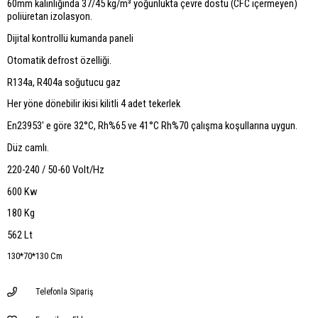
60mm kalınlığında 37/45 kg/m³ yoğunlukta çevre dostu (CFC içermeyen)
poliüretan izolasyon.
Dijital kontrollü kumanda paneli
Otomatik defrost özelliği.
R134a, R404a soğutucu gaz
Her yöne dönebilir ikisi kilitli 4 adet tekerlek
En23953' e göre 32°C, Rh%65 ve 41°C Rh%70 çalışma koşullarına uygun.
Düz camlı.
220-240 / 50-60 Volt/Hz
600 Kw
180 Kg
562 Lt
130*70*130 Cm
Telefonla Sipariş