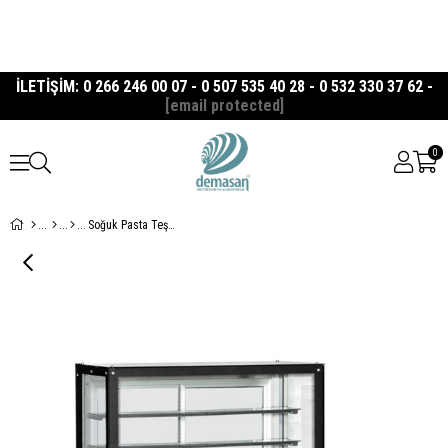
İLETİŞİM: 0 266 246 00 07 - 0 507 535 40 28 - 0 532 330 37 62 -
[email protected]
0
Soğuk Pasta Teşhir Dolabı 130 cm Düz Camlı