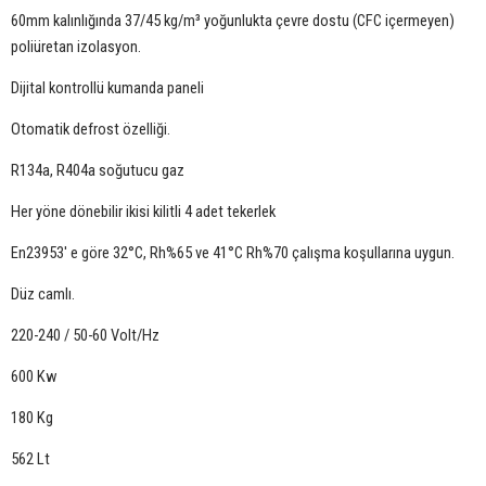
60mm kalınlığında 37/45 kg/m³ yoğunlukta çevre dostu (CFC içermeyen)
poliüretan izolasyon.
Dijital kontrollü kumanda paneli
Otomatik defrost özelliği.
R134a, R404a soğutucu gaz
Her yöne dönebilir ikisi kilitli 4 adet tekerlek
En23953' e göre 32°C, Rh%65 ve 41°C Rh%70 çalışma koşullarına uygun.
Düz camlı.
220-240 / 50-60 Volt/Hz
600 Kw
180 Kg
562 Lt