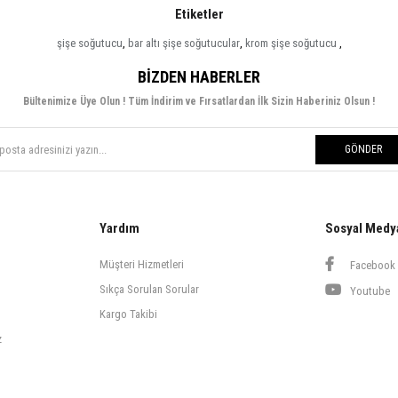
Etiketler
şişe soğutucu
,
bar altı şişe soğutucular
,
krom şişe soğutucu
,
BIZDEN HABERLER
Bültenimize Üye Olun ! Tüm İndirim ve Fırsatlardan İlk Sizin Haberiniz Olsun !
GÖNDER
Yardım
Sosyal Medy
Müşteri Hizmetleri
Facebook
Sıkça Sorulan Sorular
Youtube
Kargo Takibi
z