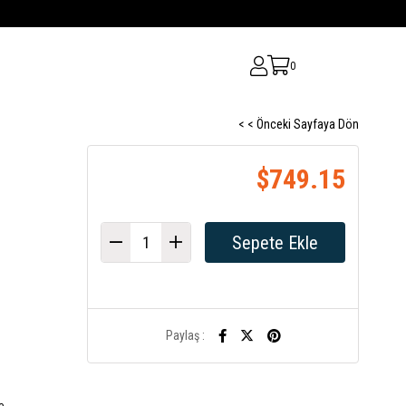
0
< < Önceki Sayfaya Dön
$749.15
Paylaş :
e