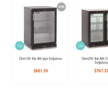
YENI
ÜRÜN
Cbm150- Bar Altı Şişe Soğutucu
Cbm250- Bar Altı 2 K
Soğutucu
$601.59
$767.3