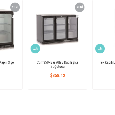
YENI
YENI
ÜRÜN
ÜRÜN
apılı Şişe
Cbm350- Bar Altı 3 Kapılı Şişe
Tek Kapılı 
Soğutucu
1
$858.12