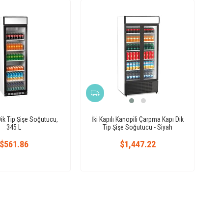
Dik Tip Şişe Soğutucu,
İki Kapılı Kanopili Çarpma Kapı Dik
345 L
Tip Şişe Soğutucu - Siyah
$561.86
$1,447.22