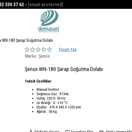
532 330 37 62 -
[email protected]
Favorilerim
0
x WN-180 Şarap Soğutma Dolabı
Yorum Yaz
Marka
:
Şenox
Şenox WN-180 Şarap Soğutma Dolabı
Teknik Özellikler
Manuel kontrol
Soğutucu Gaz : R134a
Voltaj: 220 V- 50 Hz
Isı Aralığı : 0 - +10 °C
Ebatlar : 470 X 545 X 1265 mm
Ağırlık : 56 kg
Telefonla Sipariş
Favorilere Ekle
İstek Listeme Ekl