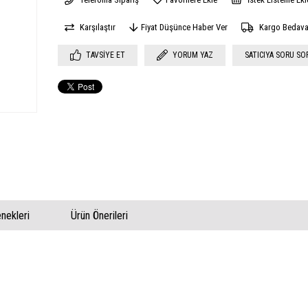
Karşılaştır
Fiyat Düşünce Haber Ver
Kargo Bedav
TAVSIYE ET
YORUM YAZ
SATICIYA SORU SO
ekleri
Ürün Önerileri