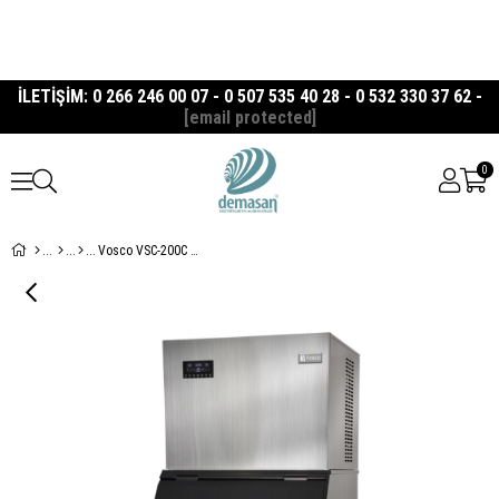
İLETİŞİM: 0 266 246 00 07 - 0 507 535 40 28 - 0 532 330 37 62 -
[email protected]
0
Vosco VSC-200C Küp Buz Makinesi