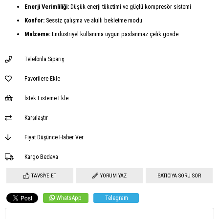
Enerji Verimliliği:
Düşük enerji tüketimi ve güçlü kompresör sistemi
Konfor:
Sessiz çalışma ve akıllı bekletme modu
Malzeme:
Endüstriyel kullanıma uygun paslanmaz çelik gövde
Telefonla Sipariş
Favorilere Ekle
İstek Listeme Ekle
Karşılaştır
Fiyat Düşünce Haber Ver
Kargo Bedava
TAVSIYE ET
YORUM YAZ
SATICIYA SORU SOR
WhatsApp
Telegram