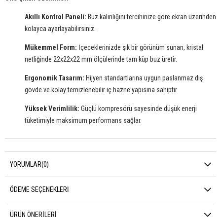
Akıllı Kontrol Paneli:
Buz kalınlığını tercihinize göre ekran üzerinden
kolayca ayarlayabilirsiniz.
Mükemmel Form:
İçeceklerinizde şık bir görünüm sunan, kristal
netliğinde 22x22x22 mm ölçülerinde tam küp buz üretir.
Ergonomik Tasarım:
Hijyen standartlarına uygun paslanmaz dış
gövde ve kolay temizlenebilir iç hazne yapısına sahiptir.
Yüksek Verimlilik:
Güçlü kompresörü sayesinde düşük enerji
tüketimiyle maksimum performans sağlar.
YORUMLAR
(0)
ÖDEME SEÇENEKLERI
ÜRÜN ÖNERILERI