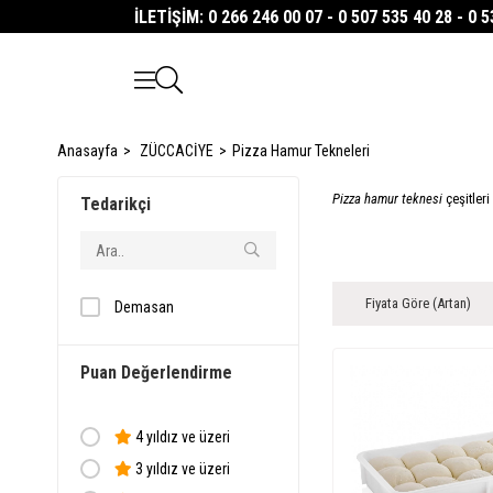
İLETİŞİM: 0 266 246 00 07 - 0 507 535 40 28 - 0 
Anasayfa
ZÜCCACİYE
Pizza Hamur Tekneleri
Pizza hamur teknesi
çeşitler
Tedarikçi
Fiyata Göre (Artan)
Demasan
Puan Değerlendirme
4 yıldız ve üzeri
3 yıldız ve üzeri