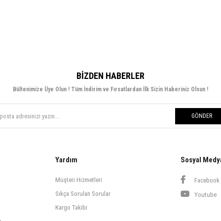
BIZDEN HABERLER
Bültenimize Üye Olun ! Tüm İndirim ve Fırsatlardan İlk Sizin Haberiniz Olsun !
GÖNDER
Yardım
Sosyal Medy
Müşteri Hizmetleri
Facebook
Sıkça Sorulan Sorular
Youtube
Kargo Takibi