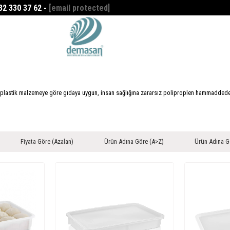
532 330 37 62 -
[email protected]
Favorilerim
0
i plastik malzemeye göre gıdaya uygun, insan sağlığına zararsız poliproplen hammaddeden 
Fiyata Göre (Azalan)
Ürün Adına Göre (A>Z)
Ürün Adına G