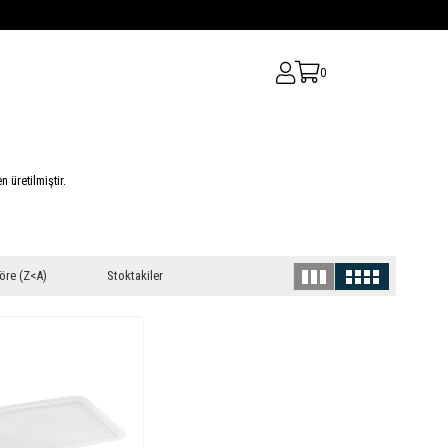
0
üretilmiştir.
öre (Z<A)
Stoktakiler