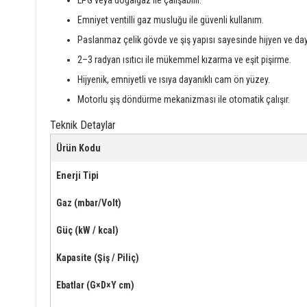
LPG veya doğalgaz ile çalışabilir.
Emniyet ventilli gaz musluğu ile güvenli kullanım.
Paslanmaz çelik gövde ve şiş yapısı sayesinde hijyen ve daya
2–3 radyan ısıtıcı ile mükemmel kızarma ve eşit pişirme.
Hijyenik, emniyetli ve ısıya dayanıklı cam ön yüzey.
Motorlu şiş döndürme mekanizması ile otomatik çalışır.
Teknik Detaylar
Ürün Kodu
Enerji Tipi
Gaz (mbar/Volt)
Güç (kW / kcal)
Kapasite (Şiş / Piliç)
Ebatlar (G×D×Y cm)