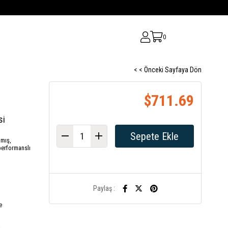
0
< < Önceki Sayfaya Dön
$711.69
si
nmış,
performanslı
Paylaş :
e
a