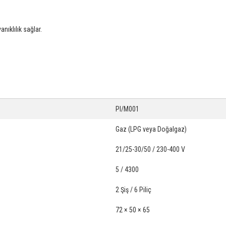
nıklılık sağlar.
PI/M001
Gaz (LPG veya Doğalgaz)
21/25-30/50 / 230-400 V
5 / 4300
2 Şiş / 6 Piliç
72 × 50 × 65