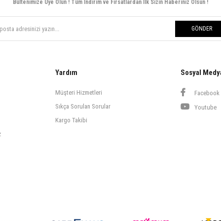
Bültenimize Üye Olun ! Tüm İndirim ve Fırsatlardan İlk Sizin Haberiniz Olsun !
GÖNDER
Yardım
Sosyal Medy
Müşteri Hizmetleri
Facebook
Sıkça Sorulan Sorular
Youtube
Kargo Takibi
z