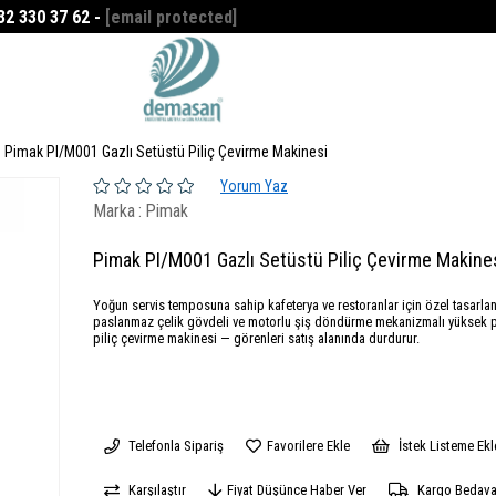
532 330 37 62 -
[email protected]
Favorilerim
0
Pimak PI/M001 Gazlı Setüstü Piliç Çevirme Makinesi
Yorum Yaz
Marka
:
Pimak
Pimak PI/M001 Gazlı Setüstü Piliç Çevirme Makine
Yoğun servis temposuna sahip kafeterya ve restoranlar için özel tasarla
paslanmaz çelik gövdeli ve motorlu şiş döndürme mekanizmalı yüksek 
piliç çevirme makinesi — görenleri satış alanında durdurur.
Telefonla Sipariş
Favorilere Ekle
İstek Listeme Ekl
Karşılaştır
Fiyat Düşünce Haber Ver
Kargo Bedav