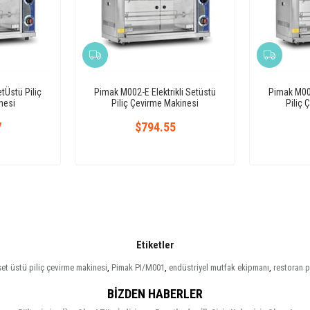
tÜstü Piliç
Pimak M002-E Elektrikli Setüstü
Pimak M003
nesi
Piliç Çevirme Makinesi
Piliç 
7
$794.55
Etiketler
set üstü piliç çevirme makinesi
,
Pimak PI/M001
,
endüstriyel mutfak ekipmanı
,
restoran p
BIZDEN HABERLER