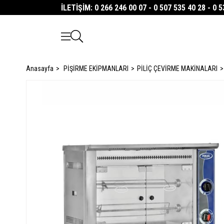
İLETİŞİM: 0 266 246 00 07 - 0 507 535 40 28 - 0 
Anasayfa
PİŞİRME EKİPMANLARI
PİLİÇ ÇEVİRME MAKİNALARI