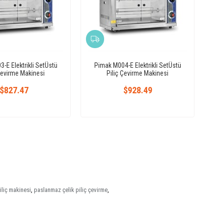
-E Elektrikli SetÜstü
Pimak M004-E Elektrikli SetÜstü
Çevirme Makinesi
Piliç Çevirme Makinesi
$827.47
$928.49
iliç makinesi
,
paslanmaz çelik piliç çevirme
,